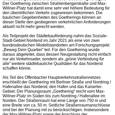
Der Goethering zwischen Strahlenbergerstraße und Max-
Willner-Platz hat damit eine sehr viel höhere Bedeutung für
den überörtlichen Verkehr zugewiesen bekommen. Die
baulichen Gegebenheiten des Goetherings können an
dieser Stelle den gestiegenen verkehrlichen Anforderungen
aktuell nicht mehr gerecht werden.
Als Teilprojekt der Städtebauförderung nahm das Soziale-
Stadt-Gebiet Nordend im Jahr 2021 als eine von zwei
bundesdeutschen Modellstandorten am Forschungsprojekt
„Beweg Dein Quartier“ teil. Für den Goethering wurde
daraus abgeleitet, dass dessen Neugestaltung nicht einfach
nur als Verkehrsader, sondern als „grüne Verbindung für
alle“ weitere städtebauliche Qualitäten für das Nordend
schaffen könne.
Als Teil des Offenbacher Hauptverkehrsstraßennetzes
erschließt der Goethering mit Berliner Straße und Nordring /
Hafenallee das Nordend, den Hafen und das Kaiserlei-
Gebiet. Der Planungsraum „Goethering“ reicht vom Max-
Willner-Platz im Süden bis zum Nordring / Hafenallee im
Norden. Der Straßenraum hat eine Länge von 750 m und
eine Breite von ca. 50 m. Seitliche Straßenraumanschlüsse
sind bei der Planung mit zu berücksichtigen. Insbesondere
der Max-Willner-Platz sowie der Anschluss der