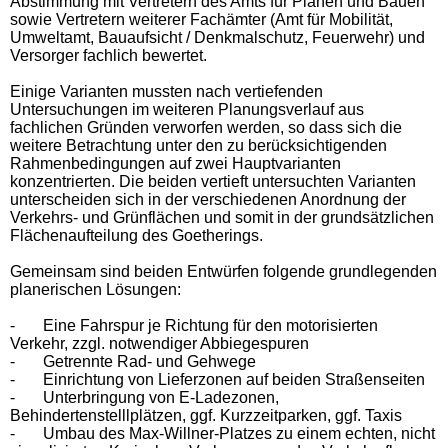
Abstimmung mit Vertretern des Amts für Planen und Bauen
sowie Vertretern weiterer Fachämter (Amt für Mobilität,
Umweltamt, Bauaufsicht / Denkmalschutz, Feuerwehr) und
Versorger fachlich bewertet.
Einige Varianten mussten nach vertiefenden
Untersuchungen im weiteren Planungsverlauf aus
fachlichen Gründen verworfen werden, so dass sich die
weitere Betrachtung unter den zu berücksichtigenden
Rahmenbedingungen auf zwei Hauptvarianten
konzentrierten. Die beiden vertieft untersuchten Varianten
unterscheiden sich in der verschiedenen Anordnung der
Verkehrs- und Grünflächen und somit in der grundsätzlichen
Flächenaufteilung des Goetherings.
Gemeinsam sind beiden Entwürfen folgende grundlegenden
planerischen Lösungen:
-
Eine Fahrspur je Richtung für den motorisierten
Verkehr, zzgl. notwendiger Abbiegespuren
-
Getrennte Rad- und Gehwege
-
Einrichtung von Lieferzonen auf beiden Straßenseiten
-
Unterbringung von E-Ladezonen,
Behindertenstelllplätzen, ggf. Kurzzeitparken, ggf. Taxis
-
Umbau des Max-Willner-Platzes zu einem echten, nicht