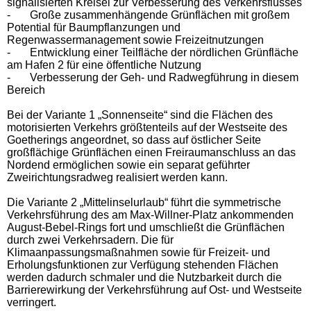
signalisierten Kreisel zur Verbesserung des Verkehrsflusses
-
Große zusammenhängende Grünflächen mit großem
Potential für Baumpflanzungen und
Regenwassermanagement sowie Freizeitnutzungen
-
Entwicklung einer Teilfläche der nördlichen Grünfläche
am Hafen 2 für eine öffentliche Nutzung
-
Verbesserung der Geh- und Radwegführung in diesem
Bereich
Bei der Variante 1 „Sonnenseite“ sind die Flächen des
motorisierten Verkehrs größtenteils auf der Westseite des
Goetherings angeordnet, so dass auf östlicher Seite
großflächige Grünflächen einen Freiraumanschluss an das
Nordend ermöglichen sowie ein separat geführter
Zweirichtungsradweg realisiert werden kann.
Die Variante 2 „Mittelinselurlaub“ führt die symmetrische
Verkehrsführung des am Max-Willner-Platz ankommenden
August-Bebel-Rings fort und umschließt die Grünflächen
durch zwei Verkehrsadern. Die für
Klimaanpassungsmaßnahmen sowie für Freizeit- und
Erholungsfunktionen zur Verfügung stehenden Flächen
werden dadurch schmaler und die Nutzbarkeit durch die
Barrierewirkung der Verkehrsführung auf Ost- und Westseite
verringert.