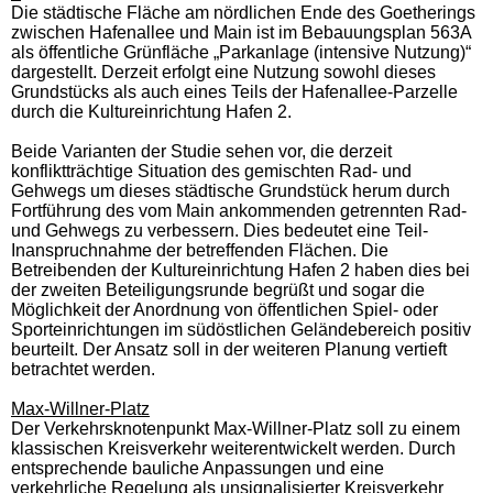
Die städtische Fläche am nördlichen Ende des Goetherings
zwischen Hafenallee und Main ist im Bebauungsplan 563A
als öffentliche Grünfläche „Parkanlage (intensive Nutzung)“
dargestellt. Derzeit erfolgt eine Nutzung sowohl dieses
Grundstücks als auch eines Teils der Hafenallee-Parzelle
durch die Kultureinrichtung Hafen 2.
Beide Varianten der Studie sehen vor, die derzeit
konfliktträchtige Situation des gemischten Rad- und
Gehwegs um dieses städtische Grundstück herum durch
Fortführung des vom Main ankommenden getrennten Rad-
und Gehwegs zu verbessern. Dies bedeutet eine Teil-
Inanspruchnahme der betreffenden Flächen. Die
Betreibenden der Kultureinrichtung Hafen 2 haben dies bei
der zweiten Beteiligungsrunde begrüßt und sogar die
Möglichkeit der Anordnung von öffentlichen Spiel- oder
Sporteinrichtungen im südöstlichen Geländebereich positiv
beurteilt. Der Ansatz soll in der weiteren Planung vertieft
betrachtet werden.
Max-Willner-Platz
Der Verkehrsknotenpunkt Max-Willner-Platz soll zu einem
klassischen Kreisverkehr weiterentwickelt werden. Durch
entsprechende bauliche Anpassungen und eine
verkehrliche Regelung als unsignalisierter Kreisverkehr