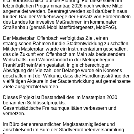
sich voraussichtlich auf die Planung. Für diese sollen im
letztmöglichen Programmantrag 2026 noch weitere Mittel
angemeldet werden. Beantragt werden soll darüber hinaus
für den Bau der Verkehrswege der Einsatz von Fördermitteln
des Landes für investive Maßnahmen im kommunalen
Straßenbau (gemäß Mobilitätsfördergesetz, MobFöG).
Der Masterplan Offenbach verfolgt das Ziel, einen
strategischen Rahmen für die Stadtentwicklung zu schaffen.
Mit dem Masterplan wurde ein Instrumentarium geschaffen,
das die Zukunft von Offenbach am Main als bedeutendem
Wirtschafts- und Wohnstandort in der Metropolregion
FrankfurtRheinMain gestaltet. In gleichberechtigter
Abwägung der Vielzahl der Belange wurde ein Konsens
geschaffen mit der Wirkung, dass die Handlungsstränge der
vielfältigen Akteure in der Stadtentwicklung auf gemeinsame
Ziele ausgerichtet wurden.
Dieses Projekt ist Bestandteil des im Masterplan 2030
benannten Schlüsselprojekts:
Gesamtstädtische Freiraumqualitäten verbessern und
vernetzen.
Im Büro der ehrenamtlichen Magistratsmitglieder und
anschließend im Büro der Stadtverordnetenversammlung