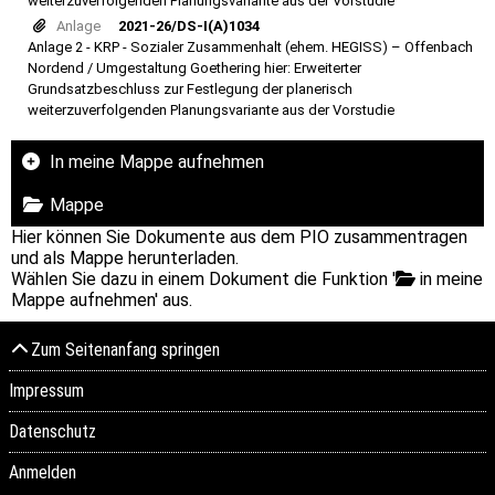
weiterzuverfolgenden Planungsvariante aus der Vorstudie
Anlage
2021-26/DS-I(A)1034
Anlage 2 - KRP - Sozialer Zusammenhalt (ehem. HEGISS) – Offenbach
Nordend / Umgestaltung Goethering hier: Erweiterter
Grundsatzbeschluss zur Festlegung der planerisch
weiterzuverfolgenden Planungsvariante aus der Vorstudie
In meine Mappe aufnehmen
Mappe
Hier können Sie Dokumente aus dem PIO zusammentragen
und als Mappe herunterladen.
Wählen Sie dazu in einem Dokument die Funktion '
in meine
Mappe aufnehmen' aus.
Zum Seitenanfang springen
Impressum
Datenschutz
Anmelden