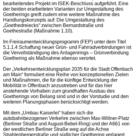
bearbeitendes Projekt im ISEK-Beschluss aufgeführt. Eine
der beiden erarbeiteten Varianten zur Umgestaltung des
Goetherings greift zudem eine weitere Maßnahme des
Handlungskonzepts auf: Die Umgestaltung des
„Goethedreiecks“ zwischen Bernardstraße und
Goethestraße (Maßnahme 1.10).
Im Freiraumentwicklungsprogramm (FEP) unter dem Titel
5.1.1.4 Schaffung neuer Grün- und Fahrradverbindungen ist
die Vervollständigung des Anlagenrings – Grünverbindung
Goethering als Maßnahme ebenso verortet.
Der „Verkehrsentwicklungsplan 2035 für die Stadt Offenbach
am Main“ formuliert eine Reihe von konzeptionellen Zielen
und Maßnahmen, die für die künftige Entwicklung der
Mobilität in Offenbach anzustreben und für das hier
anstehende Vorhaben zum grundhaften Ausbau des
Goetherings von Belang sind und in der Vorstudie und den
weiteren Planungsphasen berücksichtigt werden.
Mit dem „Umbau Kaiserlei“ haben sich die
autobahnbezogenen Verkehre zwischen Max-Willner-Platz
(Berliner Straße und August-Bebel-Ring) und der A661 von
der westlichen Berliner Straße weg auf die Achse
Strahlenbergerstraße und südlicher Goethering verlagert.