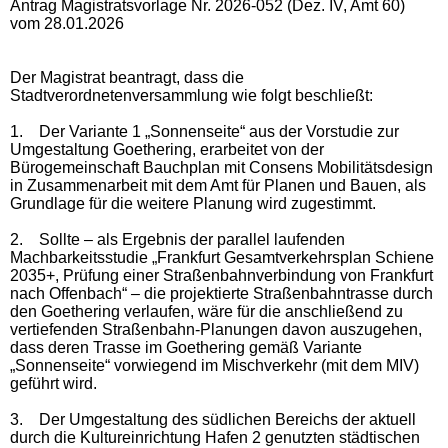
Antrag Magistratsvorlage Nr. 2026-052 (Dez. IV, Amt 60)
vom 28.01.2026
Der Magistrat beantragt, dass die
Stadtverordnetenversammlung wie folgt beschließt:
1.
Der Variante 1 „Sonnenseite“ aus der Vorstudie zur
Umgestaltung Goethering, erarbeitet von der
Bürogemeinschaft Bauchplan mit Consens Mobilitätsdesign
in Zusammenarbeit mit dem Amt für Planen und Bauen, als
Grundlage für die weitere Planung wird zugestimmt.
2.
Sollte – als Ergebnis der parallel laufenden
Machbarkeitsstudie „Frankfurt Gesamtverkehrsplan Schiene
2035+, Prüfung einer Straßenbahnverbindung von Frankfurt
nach Offenbach“
–
die projektierte Straßenbahntrasse durch
den Goethering verlaufen, wäre für die anschließend zu
vertiefenden Straßenbahn-Planungen davon auszugehen,
dass deren Trasse im Goethering gemäß Variante
„Sonnenseite“ vorwiegend im Mischverkehr (mit dem MIV)
geführt wird.
3.
Der Umgestaltung des südlichen Bereichs der aktuell
durch die Kultureinrichtung Hafen 2 genutzten städtischen