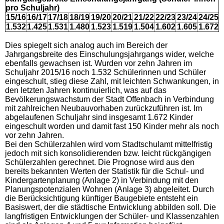
pro Schuljahr)
15/16
16/17
17/18
18/19
19/20
20/21
21/22
22/23
23/24
24/25
1.532
1.425
1.531
1.480
1.523
1.519
1.504
1.602
1.605
1.672
Dies spiegelt sich analog auch im Bereich der
Jahrgangsbreite des Einschulungsjahrgangs wider, welche
ebenfalls gewachsen ist. Wurden vor zehn Jahren im
Schuljahr 2015/16 noch 1.532 Schülerinnen und Schüler
eingeschult, stieg diese Zahl, mit leichten Schwankungen, in
den letzten Jahren kontinuierlich, was auf das
Bevölkerungswachstum der Stadt Offenbach in Verbindung
mit zahlreichen Neubauvorhaben zurückzuführen ist. Im
abgelaufenen Schuljahr sind insgesamt 1.672 Kinder
eingeschult worden und damit fast 150 Kinder mehr als noch
vor zehn Jahren.
Bei den Schülerzahlen wird vom Stadtschulamt mittelfristig
jedoch mit sich konsolidierenden bzw. leicht rückgängigen
Schülerzahlen gerechnet. Die Prognose wird aus den
bereits bekannten Werten der Statistik für die Schul- und
Kindergartenplanung (Anlage 2) in Verbindung mit den
Planungspotenzialen Wohnen (Anlage 3) abgeleitet. Durch
die Berücksichtigung künftiger Baugebiete entsteht ein
Basiswert, der die städtische Entwicklung abbilden soll. Die
langfristigen Entwicklungen der Schüler- und Klassenzahlen