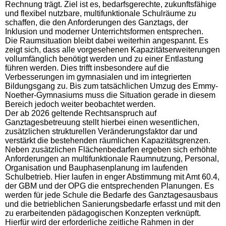
Rechnung trägt. Ziel ist es, bedarfsgerechte, zukunftsfähige
und flexibel nutzbare, multifunktionale Schulräume zu
schaffen, die den Anforderungen des Ganztags, der
Inklusion und moderner Unterrichtsformen entsprechen.
Die Raumsituation bleibt dabei weiterhin angespannt. Es
zeigt sich, dass alle vorgesehenen Kapazitätserweiterungen
vollumfänglich benötigt werden und zu einer Entlastung
führen werden. Dies trifft insbesondere auf die
Verbesserungen im gymnasialen und im integrierten
Bildungsgang zu. Bis zum tatsächlichen Umzug des Emmy-
Noether-Gymnasiums muss die Situation gerade in diesem
Bereich jedoch weiter beobachtet werden.
Der ab 2026 geltende Rechtsanspruch auf
Ganztagesbetreuung stellt hierbei einen wesentlichen,
zusätzlichen strukturellen Veränderungsfaktor dar und
verstärkt die bestehenden räumlichen Kapazitätsgrenzen.
Neben zusätzlichen Flächenbedarfen ergeben sich erhöhte
Anforderungen an multifunktionale Raumnutzung, Personal,
Organisation und Bauphasenplanung im laufenden
Schulbetrieb. Hier laufen in enger Abstimmung mit Amt 60.4,
der GBM und der OPG die entsprechenden Planungen. Es
werden für jede Schule die Bedarfe des Ganztagesausbaus
und die betrieblichen Sanierungsbedarfe erfasst und mit den
zu erarbeitenden pädagogischen Konzepten verknüpft.
Hierfür wird der erforderliche zeitliche Rahmen in der