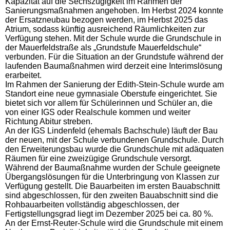
Kapazität auf die Sechszügigkeit im Rahmen der
Sanierungsmaßnahmen angehoben. Im Herbst 2024 konnte
der Ersatzneubau bezogen werden, im Herbst 2025 das
Atrium, sodass künftig ausreichend Räumlichkeiten zur
Verfügung stehen. Mit der Schule wurde die Grundschule in
der Mauerfeldstraße als „Grundstufe Mauerfeldschule“
verbunden. Für die Situation an der Grundstufe während der
laufenden Baumaßnahmen wird derzeit eine Interimslösung
erarbeitet.
Im Rahmen der Sanierung der Edith-Stein-Schule wurde am
Standort eine neue gymnasiale Oberstufe eingerichtet. Sie
bietet sich vor allem für Schülerinnen und Schüler an, die
von einer IGS oder Realschule kommen und weiter
Richtung Abitur streben.
An der IGS Lindenfeld (ehemals Bachschule) läuft der Bau
der neuen, mit der Schule verbundenen Grundschule. Durch
den Erweiterungsbau wurde die Grundschule mit adäquaten
Räumen für eine zweizügige Grundschule versorgt.
Während der Baumaßnahme wurden der Schule geeignete
Übergangslösungen für die Unterbringung von Klassen zur
Verfügung gestellt. Die Bauarbeiten im ersten Bauabschnitt
sind abgeschlossen, für den zweiten Bauabschnitt sind die
Rohbauarbeiten vollständig abgeschlossen, der
Fertigstellungsgrad liegt im Dezember 2025 bei ca. 80 %.
An der Ernst-Reuter-Schule wird die Grundschule mit einem