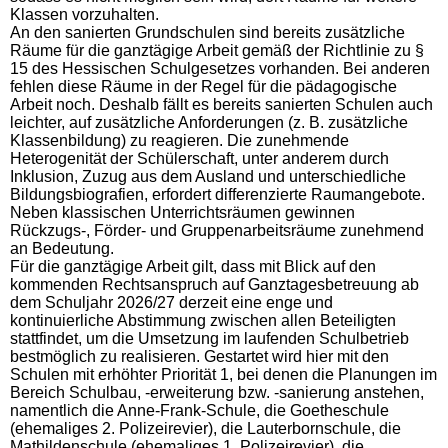
Klassen vorzuhalten.
An den sanierten Grundschulen sind bereits zusätzliche
Räume für die ganztägige Arbeit gemäß der Richtlinie zu §
15 des Hessischen Schulgesetzes vorhanden. Bei anderen
fehlen diese Räume in der Regel für die pädagogische
Arbeit noch. Deshalb fällt es bereits sanierten Schulen auch
leichter, auf zusätzliche Anforderungen (z. B. zusätzliche
Klassenbildung) zu reagieren. Die zunehmende
Heterogenität der Schülerschaft, unter anderem durch
Inklusion, Zuzug aus dem Ausland und unterschiedliche
Bildungsbiografien, erfordert differenzierte Raumangebote.
Neben klassischen Unterrichtsräumen gewinnen
Rückzugs-, Förder- und Gruppenarbeitsräume zunehmend
an Bedeutung.
Für die ganztägige Arbeit gilt, dass mit Blick auf den
kommenden Rechtsanspruch auf Ganztagesbetreuung ab
dem Schuljahr 2026/27 derzeit eine enge und
kontinuierliche Abstimmung zwischen allen Beteiligten
stattfindet, um die Umsetzung im laufenden Schulbetrieb
bestmöglich zu realisieren. Gestartet wird hier mit den
Schulen mit erhöhter Priorität 1, bei denen die Planungen im
Bereich Schulbau, -erweiterung bzw. -sanierung anstehen,
namentlich die Anne-Frank-Schule, die Goetheschule
(ehemaliges 2. Polizeirevier), die Lauterbornschule, die
Mathildenschule (ehemaliges 1. Polizeirevier), die