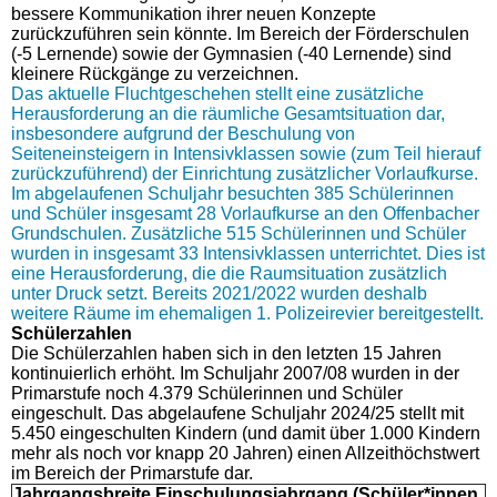
bessere Kommunikation ihrer neuen Konzepte
zurückzuführen sein könnte. Im Bereich der Förderschulen
(-5 Lernende) sowie der Gymnasien (-40 Lernende) sind
kleinere Rückgänge zu verzeichnen.
Das aktuelle Fluchtgeschehen stellt eine zusätzliche
Herausforderung an die räumliche Gesamtsituation dar,
insbesondere aufgrund der Beschulung von
Seiteneinsteigern in Intensivklassen sowie (zum Teil hierauf
zurückzuführend) der Einrichtung zusätzlicher Vorlaufkurse.
Im abgelaufenen Schuljahr besuchten 385 Schülerinnen
und Schüler insgesamt 28 Vorlaufkurse an den Offenbacher
Grundschulen. Zusätzliche 515 Schülerinnen und Schüler
wurden in insgesamt 33 Intensivklassen unterrichtet. Dies ist
eine Herausforderung, die die Raumsituation zusätzlich
unter Druck setzt. Bereits 2021/2022 wurden deshalb
weitere Räume im ehemaligen 1. Polizeirevier bereitgestellt.
Schülerzahlen
Die Schülerzahlen haben sich in den letzten 15 Jahren
kontinuierlich erhöht. Im Schuljahr 2007/08 wurden in der
Primarstufe noch 4.379 Schülerinnen und Schüler
eingeschult. Das abgelaufene Schuljahr 2024/25 stellt mit
5.450 eingeschulten Kindern (und damit über 1.000 Kindern
mehr als noch vor knapp 20 Jahren) einen Allzeithöchstwert
im Bereich der Primarstufe dar.
Jahrgangsbreite Einschulungsjahrgang (Schüler*innen