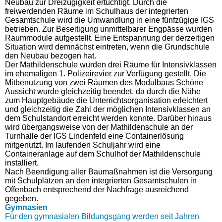
Neubau zur Dreizügigkeit ertüchtigt. Durch die
freiwerdenden Räume im Schulhaus der integrierten
Gesamtschule wird die Umwandlung in eine fünfzügige IGS
betrieben. Zur Beseitigung unmittelbarer Engpässe wurden
Raummodule aufgestellt. Eine Entspannung der derzeitigen
Situation wird demnächst eintreten, wenn die Grundschule
den Neubau bezogen hat.
Der Mathildenschule wurden drei Räume für Intensivklassen
im ehemaligen 1. Polizeirevier zur Verfügung gestellt. Die
Mitbenutzung von zwei Räumen des Modulbaus Schöne
Aussicht wurde gleichzeitig beendet, da durch die Nähe
zum Hauptgebäude die Unterrichtsorganisation erleichtert
und gleichzeitig die Zahl der möglichen Intensivklassen an
dem Schulstandort erreicht werden konnte. Darüber hinaus
wird übergangsweise von der Mathildenschule an der
Turnhalle der IGS Lindenfeld eine Containerlösung
mitgenutzt. Im laufenden Schuljahr wird eine
Containeranlage auf dem Schulhof der Mathildenschule
installiert.
Nach Beendigung aller Baumaßnahmen ist die Versorgung
mit Schulplätzen an den integrierten Gesamtschulen in
Offenbach entsprechend der Nachfrage ausreichend
gegeben.
Gymnasien
Für den gymnasialen Bildungsgang werden seit Jahren