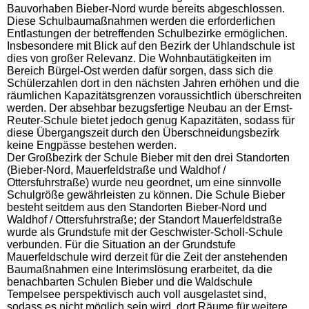
Bauvorhaben Bieber-Nord wurde bereits abgeschlossen.
Diese Schulbaumaßnahmen werden die erforderlichen
Entlastungen der betreffenden Schulbezirke ermöglichen.
Insbesondere mit Blick auf den Bezirk der Uhlandschule ist
dies von großer Relevanz. Die Wohnbautätigkeiten im
Bereich Bürgel-Ost werden dafür sorgen, dass sich die
Schülerzahlen dort in den nächsten Jahren erhöhen und die
räumlichen Kapazitätsgrenzen voraussichtlich überschreiten
werden. Der absehbar bezugsfertige Neubau an der Ernst-
Reuter-Schule bietet jedoch genug Kapazitäten, sodass für
diese Übergangszeit durch den Überschneidungsbezirk
keine Engpässe bestehen werden.
Der Großbezirk der Schule Bieber mit den drei Standorten
(Bieber-Nord, Mauerfeldstraße und Waldhof /
Ottersfuhrstraße) wurde neu geordnet, um eine sinnvolle
Schulgröße gewährleisten zu können. Die Schule Bieber
besteht seitdem aus den Standorten Bieber-Nord und
Waldhof / Ottersfuhrstraße; der Standort Mauerfeldstraße
wurde als Grundstufe mit der Geschwister-Scholl-Schule
verbunden. Für die Situation an der Grundstufe
Mauerfeldschule wird derzeit für die Zeit der anstehenden
Baumaßnahmen eine Interimslösung erarbeitet, da die
benachbarten Schulen Bieber und die Waldschule
Tempelsee perspektivisch auch voll ausgelastet sind,
sodass es nicht möglich sein wird, dort Räume für weitere