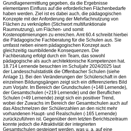
Grundlagenermittlung gegeben, da die Ergebnisse
elementaren Einfluss auf die erforderlichen Flächenbedarfe
haben werden. Ziel ist es dabei auch, die pädagogischen
Konzepte mit der Anforderung der Mehrfachnutzung von
Flächen zu verknüpfen (Stichwort multifunktionale
Raumnutzung), um Flächen- und somit
Kostenoptimierungen zu erreichen. Amt 60.4 schreibt hierbei
die Pädagogische Fachberatung für die Schulen aus. Sie
umfasst neben einem pädagogischen Konzept auch
gleichzeitig raumbildende Konsequenzen. Die
Fachberatung erfolgt durch ein Team, das sowohl
pädagogische als auch architektonische Kompetenzen hat.
18.714 Lernende besuchten im Schuljahr 2024/2025 laut
der Landesschulstatistik die Offenbacher Schulen (siehe
Anlage 1). Bei den Veränderungen der Schülerschaft in den
einzelnen Bildungsgängen zeigt sich ein differenziertes Bild
zum Vorjahr. Im Bereich der Grundschulen (+148 Lernende),
der Gesamtschulen (+219 Lernende) und der Beruflichen
Schulen (+49 Lernende) zeigt sich ein positiver Trend,
wobei der Zuwachs im Bereich der Gesamtschulen auch auf
das Abschmelzen der Schülerzahlen an den nicht mehr
vorhandenen Haupt- und Realschulen (-165 Lernende)
zurückzuführen ist. Gegenüber dem letzten Berichtszeitraum
konnte jedoch die Attraktivität der integrierten
Gesamtschulen gesteigert werden, was u. a. auf eine