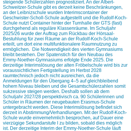
steigende Schülerzahlen prognostiziert. An der Albert-
Schweitzer-Schule gibt es derzeit keine Beschränkungen,
an der Leibnizschule wurden Interimscontainer der
Geschwister-Scholl-Schule aufgestellt und die Rudolf-Koch-
Schule nutzt Container hinter der Turnhalle der GTS (fast)
durchgehend als reguläre Klassenräume. Im Schuljahr
2025/26 wurde der Auftrag zum Rückbau der Hörsaal-
Bestuhlung für zwei Räume an der Rudolf-Koch-Schule
erteilt, um dort eine multifunktionalere Raumnutzung zu
ermöglichen. Die Notwendigkeit des vierten Gymnasiums
bleibt bestehen. Der Spatenstich für den Neubau des
Emmy-Noether-Gymnasiums erfolgte Ende 2025. Die
derzeitige Interimslösung der alten Fröbelschule wird bis zur
voraussichtlichen Fertigstellung im Herbst 2028
raumtechnisch jedoch nicht ausreichen, da die
Anmeldungen für den Übergang 4–5 auf gleichbleibend
hohem Niveau bleiben und die Gesamtschülerzahlen somit
sukzessive steigen werden. Deshalb sollen ab dem
Schuljahr 2027/28 perspektivisch ca. 90 Schülerinnen und
Schüler in Räumen der neugebauten Erasmus-Schule
untergebracht werden. Diese Interimslösung befindet sich
derzeit in Abstimmung/Verhandlungen. Mit der Rudolf-Koch-
Schule wurde einvernehmlich besprochen, auf Dauer eine
vierzügige Sekundarstufe I zu bilden, sobald dies möglich
ist. Der derzeitige Interim der Emmy-Noether-Schule läuft