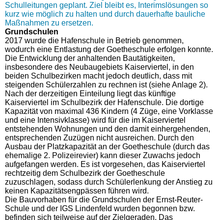
Schulleitungen geplant. Ziel bleibt es, Interimslösungen so
kurz wie möglich zu halten und durch dauerhafte bauliche
Maßnahmen zu ersetzen.
Grundschulen
2017 wurde die Hafenschule in Betrieb genommen,
wodurch eine Entlastung der Goetheschule erfolgen konnte.
Die Entwicklung der anhaltenden Bautätigkeiten,
insbesondere des Neubaugebiets Kaiserviertel, in den
beiden Schulbezirken macht jedoch deutlich, dass mit
steigenden Schülerzahlen zu rechnen ist (siehe Anlage 2).
Nach der derzeitigen Einteilung liegt das künftige
Kaiserviertel im Schulbezirk der Hafenschule. Die dortige
Kapazität von maximal 436 Kindern (4 Züge, eine Vorklasse
und eine Intensivklasse) wird für die im Kaiserviertel
entstehenden Wohnungen und den damit einhergehenden,
entsprechenden Zuzügen nicht ausreichen. Durch den
Ausbau der Platzkapazität an der Goetheschule (durch das
ehemalige 2. Polizeirevier) kann dieser Zuwachs jedoch
aufgefangen werden. Es ist vorgesehen, das Kaiserviertel
rechtzeitig dem Schulbezirk der Goetheschule
zuzuschlagen, sodass durch Schülerlenkung der Anstieg zu
keinen Kapazitätsengpässen führen wird.
Die Bauvorhaben für die Grundschulen der Ernst-Reuter-
Schule und der IGS Lindenfeld wurden begonnen bzw.
befinden sich teilweise auf der Zielgeraden. Das