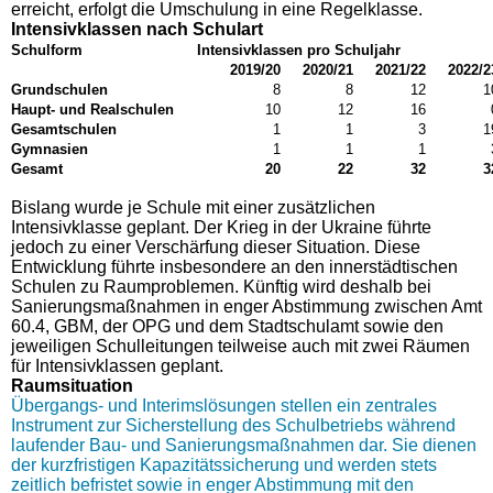
erreicht, erfolgt die Umschulung in eine Regelklasse.
Intensivklassen nach Schulart
Schulform
Intensivklassen pro Schuljahr
2019/20
2020/21
2021/22
2022/2
Grundschulen
8
8
12
1
Haupt- und Realschulen
10
12
16
Gesamtschulen
1
1
3
1
Gymnasien
1
1
1
Gesamt
20
22
32
3
Bislang wurde je Schule mit einer zusätzlichen
Intensivklasse geplant. Der Krieg in der Ukraine führte
jedoch zu einer Verschärfung dieser Situation. Diese
Entwicklung führte insbesondere an den innerstädtischen
Schulen zu Raumproblemen. Künftig wird deshalb bei
Sanierungsmaßnahmen in enger Abstimmung zwischen Amt
60.4, GBM, der OPG und dem Stadtschulamt sowie den
jeweiligen Schulleitungen teilweise auch mit zwei Räumen
für Intensivklassen geplant.
Raumsituation
Übergangs- und Interimslösungen stellen ein zentrales
Instrument zur Sicherstellung des Schulbetriebs während
laufender Bau- und Sanierungsmaßnahmen dar. Sie dienen
der kurzfristigen Kapazitätssicherung und werden stets
zeitlich befristet sowie in enger Abstimmung mit den