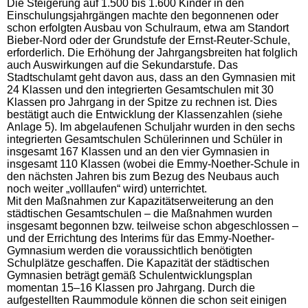
Die Steigerung auf 1.500 bis 1.600 Kinder in den
Einschulungsjahrgängen machte den begonnenen oder
schon erfolgten Ausbau von Schulraum, etwa am Standort
Bieber-Nord oder der Grundstufe der Ernst-Reuter-Schule,
erforderlich. Die Erhöhung der Jahrgangsbreiten hat folglich
auch Auswirkungen auf die Sekundarstufe. Das
Stadtschulamt geht davon aus, dass an den Gymnasien mit
24 Klassen und den integrierten Gesamtschulen mit 30
Klassen pro Jahrgang in der Spitze zu rechnen ist. Dies
bestätigt auch die Entwicklung der Klassenzahlen (siehe
Anlage 5). Im abgelaufenen Schuljahr wurden in den sechs
integrierten Gesamtschulen Schülerinnen und Schüler in
insgesamt 167 Klassen und an den vier Gymnasien in
insgesamt 110 Klassen (wobei die Emmy-Noether-Schule in
den nächsten Jahren bis zum Bezug des Neubaus auch
noch weiter „volllaufen“ wird) unterrichtet.
Mit den Maßnahmen zur Kapazitätserweiterung an den
städtischen Gesamtschulen – die Maßnahmen wurden
insgesamt begonnen bzw. teilweise schon abgeschlossen –
und der Errichtung des Interims für das Emmy-Noether-
Gymnasium werden die voraussichtlich benötigten
Schulplätze geschaffen. Die Kapazität der städtischen
Gymnasien beträgt gemäß Schulentwicklungsplan
momentan 15–16 Klassen pro Jahrgang. Durch die
aufgestellten Raummodule können die schon seit einigen