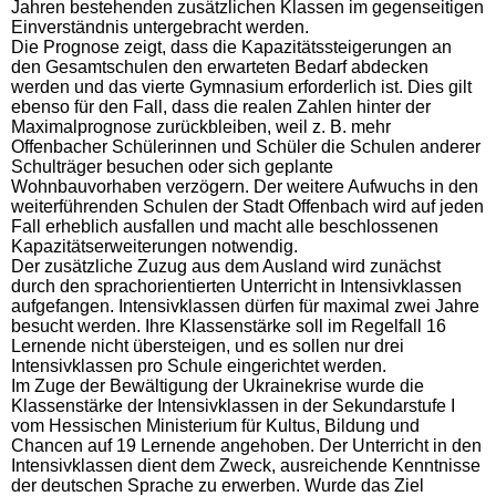
Jahren bestehenden zusätzlichen Klassen im gegenseitigen
Einverständnis untergebracht werden.
Die Prognose zeigt, dass die Kapazitätssteigerungen an
den Gesamtschulen den erwarteten Bedarf abdecken
werden und das vierte Gymnasium erforderlich ist. Dies gilt
ebenso für den Fall, dass die realen Zahlen hinter der
Maximalprognose zurückbleiben, weil z. B. mehr
Offenbacher Schülerinnen und Schüler die Schulen anderer
Schulträger besuchen oder sich geplante
Wohnbauvorhaben verzögern. Der weitere Aufwuchs in den
weiterführenden Schulen der Stadt Offenbach wird auf jeden
Fall erheblich ausfallen und macht alle beschlossenen
Kapazitätserweiterungen notwendig.
Der zusätzliche Zuzug aus dem Ausland wird zunächst
durch den sprachorientierten Unterricht in Intensivklassen
aufgefangen. Intensivklassen dürfen für maximal zwei Jahre
besucht werden. Ihre Klassenstärke soll im Regelfall 16
Lernende nicht übersteigen, und es sollen nur drei
Intensivklassen pro Schule eingerichtet werden.
Im Zuge der Bewältigung der Ukrainekrise wurde die
Klassenstärke der Intensivklassen in der Sekundarstufe I
vom Hessischen Ministerium für Kultus, Bildung und
Chancen auf 19 Lernende angehoben. Der Unterricht in den
Intensivklassen dient dem Zweck, ausreichende Kenntnisse
der deutschen Sprache zu erwerben. Wurde das Ziel