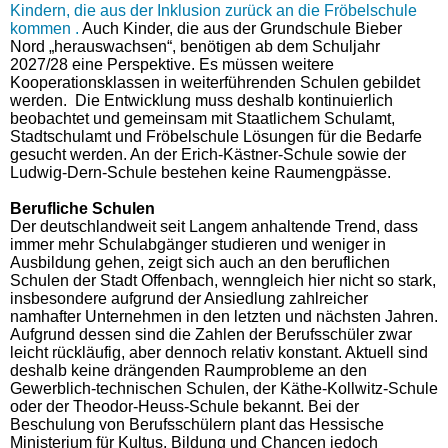
Kindern, die aus der Inklusion zurück an die Fröbelschule
kommen .
Auch Kinder, die aus der Grundschule Bieber
Nord „herauswachsen“, benötigen ab dem Schuljahr
2027/28 eine Perspektive. Es müssen weitere
Kooperationsklassen in weiterführenden Schulen gebildet
werden.
Die Entwicklung muss deshalb kontinuierlich
beobachtet und gemeinsam mit Staatlichem Schulamt,
Stadtschulamt und Fröbelschule Lösungen für die Bedarfe
gesucht werden.
An der Erich-Kästner-Schule sowie der
Ludwig-Dern-Schule bestehen keine Raumengpässe.
Berufliche Schulen
Der deutschlandweit seit Langem anhaltende Trend, dass
immer mehr Schulabgänger studieren und weniger in
Ausbildung gehen, zeigt sich auch an den beruflichen
Schulen der Stadt Offenbach, wenngleich hier nicht so stark,
insbesondere aufgrund der Ansiedlung zahlreicher
namhafter Unternehmen in den letzten und nächsten Jahren.
Aufgrund dessen sind die Zahlen der Berufsschüler zwar
leicht rückläufig, aber dennoch relativ konstant. Aktuell sind
deshalb keine drängenden Raumprobleme an den
Gewerblich-technischen Schulen, der Käthe-Kollwitz-Schule
oder der Theodor-Heuss-Schule bekannt. Bei der
Beschulung von Berufsschülern plant das Hessische
Ministerium für Kultus, Bildung und Chancen jedoch