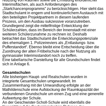
Nutzung von Räumen sowie die Ermittlung erforderlicher
Interimsflächen, als auch Anforderungen des
„Startchancenprogramms“ zu berücksichtigen. Hier steht das
Stadtschulamt in engem und kontinuierlichem Austausch mit
den beteiligten Projektpartnern in diesem laufenden
Prozess, um den Ausbau sukzessive voranzutreiben.
Grundlegend zeigt die mittelfristige Entwicklung der
Schülerzahlen, dass im Bereich der Innenstadt mit einer
weiteren Schülerzunahme zu rechnen ist. Deshalb
betrachtet das Stadtschulamt die Entwicklungspotenziale
des ehemaligen 1. Polizeireviers als „Entlastungs- bzw.
Pufferstandort“. Ebenso bleibt eine Entscheidung über die
Zuordnung der alten Fröbelschule nach der Nutzung als
gymnasialer Interimsstandort noch zu treffen.
Eine tabellarische Darstellung für alle Grundschulen findet
sich in Anlage 6.
Gesamtschulen
Alle bisherigen Haupt- und Realschulen wurden in
integrierte Gesamtschulen umgewandelt. Im
Zusammenhang mit der Umwandlung erfolgte an der
Mathildenschule eine Aufstockung der Raumkapazität der
verbundenen Grundschule um einen Zug und eine generelle
Aufwertung der Schule.
An der Geschwister-Scholl-Schule wird ebenfalls die