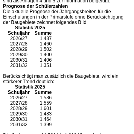
sind als Anlagen 4 und 5 zur Information beigefügt.
Prognose der Schülerzahlen
Die aktuelle Prognose der Jahrgangsbreiten für die
Einschulungen in der Primarstufe ohne Berücksichtigung
der Baugebiete zeichnet folgendes Bild:
Statistik 2025
Schuljahr
Summe
2026/27
1.487
2027/28
1.460
2028/29
1.502
2029/30
1.400
2030/31
1.406
2031/32
1.351
Berücksichtigt man zusätzlich die Baugebiete, wird ein
stärkerer Trend deutlich:
Statistik 2025
Schuljahr
Summe
2026/27
1.586
2027/28
1.559
2028/29
1.601
2029/30
1.483
2030/31
1.464
2031/32
1.399