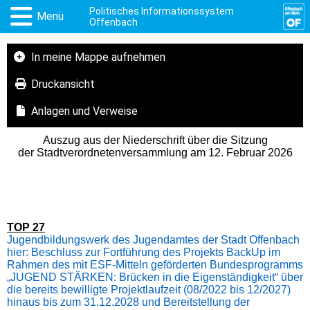
Politisches Informationssystem
Menü
Offenbach
In meine Mappe aufnehmen
Druckansicht
Anlagen und Verweise
Auszug aus der Niederschrift über die Sitzung
der Stadtverordnetenversammlung am 12. Februar 2026
TOP 27
Jugendbildungswerk des Jugendamtes der Stadt Offenbach
hier: Beschluss zur Fortführung des Projekts BackUp im
Rahmen des mit ESF-Mitteln geförderten Bundesprogramms
„JUGEND STÄRKEN: Brücken in die Eigenständigkeit“ über
die bereits bewilligte Projektlaufzeit (08/2022 bis 12/2027)
hinaus bis zum 31.12.2028 und Bereitstellung der