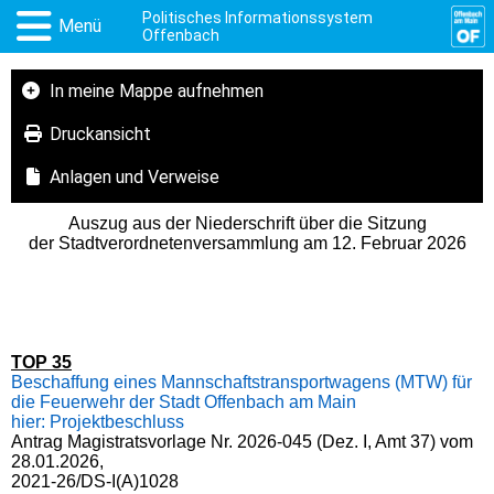
Politisches Informationssystem
Menü
Offenbach
In meine Mappe aufnehmen
Druckansicht
Anlagen und Verweise
Auszug aus der Niederschrift über die Sitzung
der Stadtverordnetenversammlung am 12. Februar 2026
TOP 35
Beschaffung eines Mannschaftstransportwagens (MTW) für
die Feuerwehr der Stadt Offenbach am Main
hier: Projektbeschluss
Antrag Magistratsvorlage Nr. 2026-045 (Dez. I, Amt 37) vom
28.01.2026,
2021-26/DS-I(A)1028