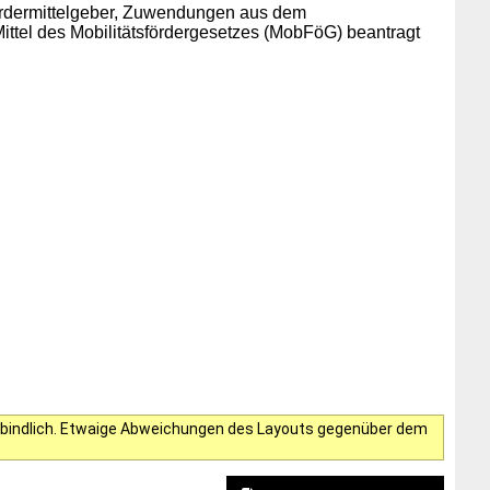
ördermittelgeber, Zuwendungen aus dem
ttel des Mobilitätsfördergesetzes (MobFöG) beantragt
verbindlich. Etwaige Abweichungen des Layouts gegenüber dem