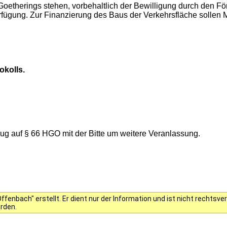
etherings stehen, vorbehaltlich der Bewilligung durch den F
gung. Zur Finanzierung des Baus der Verkehrsfläche sollen Mi
okolls.
g auf § 66 HGO mit der Bitte um weitere Veranlassung.
fenbach" erstellt. Er dient nur der Information und ist nicht rechts
erden.