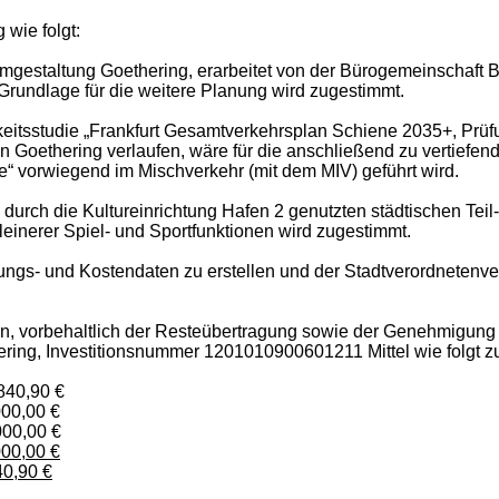
 wie folgt:
Umgestaltung Goethering, erarbeitet von der Bürogemeinschaft 
rundlage für die weitere Planung wird zugestimmt.
rkeitsstudie „Frankfurt Gesamtverkehrsplan Schiene 2035+, Prü
en Goethering verlaufen, wäre für die anschließend zu vertie
“ vorwiegend im Mischverkehr (mit dem MIV) geführt wird.
durch die Kultureinrichtung Hafen 2 genutzten städtischen Tei
einerer Spiel- und Sportfunktionen wird zugestimmt.
anungs- und Kostendaten zu erstellen und der Stadtverordneten
, vorbehaltlich der Resteübertragung sowie der Genehmigung
ng, Investitionsnummer 1201010900601211 Mittel wie folgt zu
0,90 €
00 €
,00 €
00,00 €
40,90 €