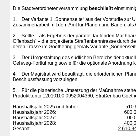
Die Stadtverordnetenversammlung
beschließt
einstimmig
1.
Der Variante 1 „Sonnenseite“ aus der Vorstudie zur 
Zusammenarbeit mit dem Amt für Planen und Bauen, als G
2.
Sollte – als Ergebnis der parallel laufenden Machba
Offenbach“
–
die projektierte Straßenbahntrasse durch d
deren Trasse im Goethering gemäß Variante „Sonnenseite
3.
Der Umgestaltung des südlichen Bereichs der aktuell 
Gehweg-Fortführung sowie für die optionale Anordnung kl
4.
Der Magistrat wird beauftragt, die erforderlichen Pl
Beschlussfassung vorzulegen.
5.
Für die planerische Umsetzung der Maßnahme stehen
Produktkonto 12010100.0952004360, Straßenbau Goetheri
Haushaltsjahr 2025 und früher: 510.84
Haushaltsjahr 2026: 600.000,
Haushaltsjahr 2027: 1.100.000
Haushaltsjahr 2028:
400.0
Gesamt:
2.610.8