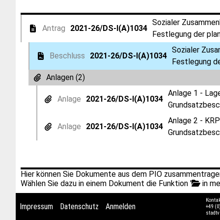
Sozialer Zusammenh
Antrag
2021-26/DS-I(A)1034
Festlegung der pla
Sozialer Zusa
Beschluss
2021-26/DS-I(A)1034
Festlegung de
Anlagen (2)
Anlage 1 - Lag
Anlage
2021-26/DS-I(A)1034
Grundsatzbesch
Anlage 2 - KRP
Anlage
2021-26/DS-I(A)1034
Grundsatzbesch
Hier können Sie Dokumente aus dem PIO zusammentragen
Wählen Sie dazu in einem Dokument die Funktion '
in me
Konta
Impressum
Datenschutz
Anmelden
+49 (0
stadt