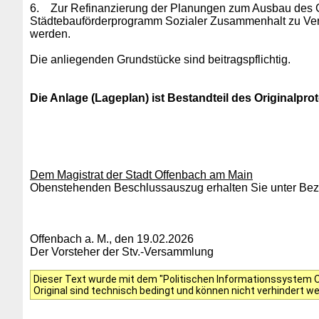
6.
Zur Refinanzierung der Planungen zum Ausbau des Go
Städtebauförderprogramm Sozialer Zusammenhalt zu Verfü
werden.
Die anliegenden Grundstücke sind beitragspflichtig.
Die Anlage (Lageplan) ist Bestandteil des Originalprot
Dem Magistrat der Stadt Offenbach am Main
Obenstehenden Beschlussauszug erhalten Sie unter Bezu
Offenbach a. M., den 19.02.2026
Der Vorsteher der Stv.-Versammlung
Dieser Text wurde mit dem "Politischen Informationssystem Of
Original sind technisch bedingt und können nicht verhindert w