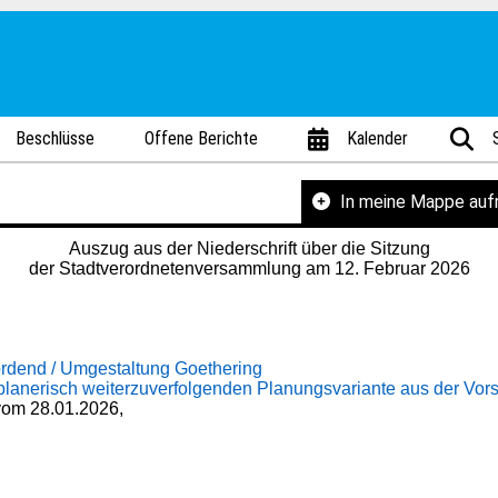
Beschlüsse
Offene Berichte
Kalender
In meine Mappe au
Auszug aus der Niederschrift über die Sitzung
der Stadtverordnetenversammlung am 12. Februar 2026
rdend / Umgestaltung Goethering
 planerisch weiterzuverfolgenden Planungsvariante aus der Vors
 vom 28.01.2026,