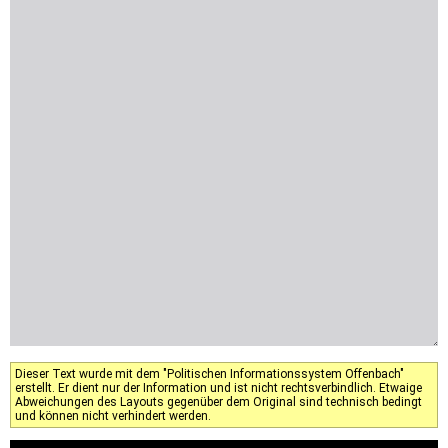
Dieser Text wurde mit dem "Politischen Informationssystem Offenbach"
erstellt. Er dient nur der Information und ist nicht rechtsverbindlich. Etwaige
Abweichungen des Layouts gegenüber dem Original sind technisch bedingt
und können nicht verhindert werden.