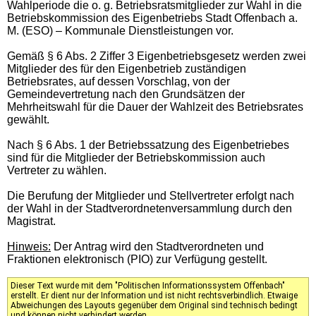
Wahlperiode die o. g. Betriebsratsmitglieder zur Wahl in die
Betriebskommission des Eigenbetriebs Stadt Offenbach a.
M. (ESO) – Kommunale Dienstleistungen vor.
Gemäß § 6 Abs. 2 Ziffer 3 Eigenbetriebsgesetz werden zwei
Mitglieder des für den Eigenbetrieb zuständigen
Betriebsrates, auf dessen Vorschlag, von der
Gemeindevertretung nach den Grundsätzen der
Mehrheitswahl für die Dauer der Wahlzeit des Betriebsrates
gewählt.
Nach § 6 Abs. 1 der Betriebssatzung des Eigenbetriebes
sind für die Mitglieder der Betriebskommission auch
Vertreter zu wählen.
Die Berufung der Mitglieder und Stellvertreter erfolgt nach
der Wahl in der Stadtverordnetenversammlung durch den
Magistrat.
Hinweis:
Der Antrag wird den Stadtverordneten und
Fraktionen elektronisch (PIO) zur Verfügung gestellt.
Dieser Text wurde mit dem "Politischen Informationssystem Offenbach"
erstellt. Er dient nur der Information und ist nicht rechtsverbindlich. Etwaige
Abweichungen des Layouts gegenüber dem Original sind technisch bedingt
und können nicht verhindert werden.