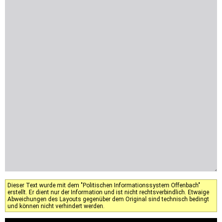
Dieser Text wurde mit dem "Politischen Informationssystem Offenbach"
erstellt. Er dient nur der Information und ist nicht rechtsverbindlich. Etwaige
Abweichungen des Layouts gegenüber dem Original sind technisch bedingt
und können nicht verhindert werden.