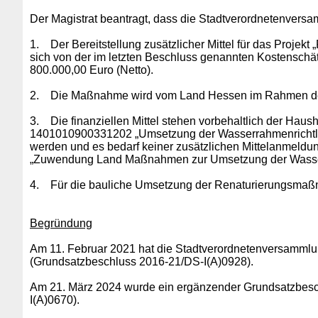
Der Magistrat beantragt, dass die Stadtverordnetenversam
1.
Der Bereitstellung zusätzlicher Mittel für das Proje
sich von der im letzten Beschluss genannten Kostenschä
800.000,00 Euro (Netto).
2.
Die Maßnahme wird vom Land Hessen im Rahmen der E
3.
Die finanziellen Mittel stehen vorbehaltlich der H
1401010900331202 „Umsetzung der Wasserrahmenrichtlinie
werden und es bedarf keiner zusätzlichen Mittelanmeld
„Zuwendung Land Maßnahmen zur Umsetzung der Wasserr
4.
Für die bauliche Umsetzung der Renaturierungsmaßn
Begründung
Am 11. Februar 2021 hat die Stadtverordnetenversamml
(Grundsatzbeschluss 2016-21/DS-I(A)0928).
Am 21. März 2024 wurde ein ergänzender Grundsatzbesc
I(A)0670).