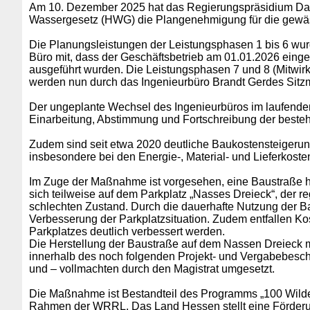
Am 10. Dezember 2025 hat das Regierungspräsidium Darm
Wassergesetz (HWG) die Plangenehmigung für die gewäss
Die Planungsleistungen der Leistungsphasen 1 bis 6 wur
Büro mit, dass der Geschäftsbetrieb am 01.01.2026 einges
ausgeführt wurden. Die Leistungsphasen 7 und 8 (Mitwi
werden nun durch das Ingenieurbüro Brandt Gerdes Si
Der ungeplante Wechsel des Ingenieurbüros im laufenden
Einarbeitung, Abstimmung und Fortschreibung der best
Zudem sind seit etwa 2020 deutliche Baukostensteigerung
insbesondere bei den Energie-, Material- und Lieferkost
Im Zuge der Maßnahme ist vorgesehen, eine Baustraße her
sich teilweise auf dem Parkplatz „Nasses Dreieck“, der re
schlechten Zustand. Durch die dauerhafte Nutzung der Bau
Verbesserung der Parkplatzsituation. Zudem entfallen Ko
Parkplatzes deutlich verbessert werden.
Die Herstellung der Baustraße auf dem Nassen Dreieck 
innerhalb des noch folgenden Projekt- und Vergabebes
und – vollmachten durch den Magistrat umgesetzt.
Die Maßnahme ist Bestandteil des Programms „100 Wilde 
Rahmen der WRRL. Das Land Hessen stellt eine Förder