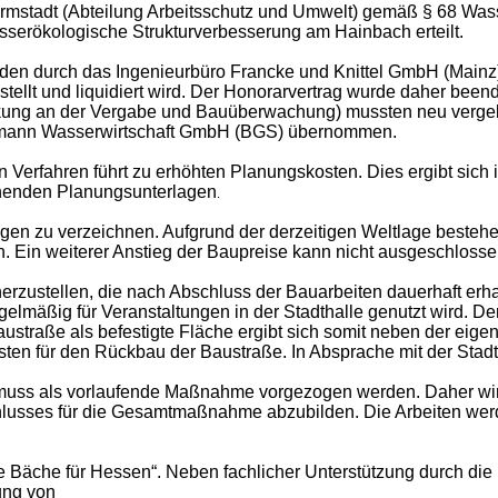
stadt (Abteilung Arbeitsschutz und Umwelt) gemäß § 68 Wass
erökologische Strukturverbesserung am Hainbach erteilt.
den durch das Ingenieurbüro Francke und Knittel GmbH (Mainz)
tellt und liquidiert wird. Der Honorarvertrag wurde daher been
rkung an der Vergabe und Bauüberwachung) mussten neu verge
tzmann Wasserwirtschaft GmbH (BGS) übernommen.
 Verfahren führt zu erhöhten Planungskosten. Dies ergibt sich
ehenden Planungsunterlagen
.
en zu verzeichnen. Aufgrund der derzeitigen Weltlage bestehe
en. Ein weiterer Anstieg der Baupreise kann nicht ausgeschloss
zustellen, die nach Abschluss der Bauarbeiten dauerhaft erhalt
gelmäßig für Veranstaltungen in der Stadthalle genutzt wird. Der
straße als befestigte Fläche ergibt sich somit neben der eigen
sten für den Rückbau der Baustraße. In Absprache mit der Stadt
muss als vorlaufende Maßnahme vorgezogen werden. Daher wird 
chlusses für die Gesamtmaßnahme abzubilden. Die Arbeiten w
Bäche für Hessen“. Neben fachlicher Unterstützung durch die 
ung von