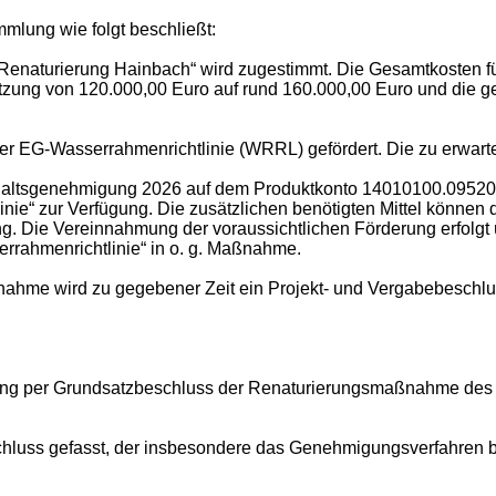
mlung wie folgt beschließt:
kt „Renaturierung Hainbach“ wird zugestimmt. Die Gesamtkosten 
tzung von 120.000,00 Euro auf rund 160.000,00 Euro und die 
G-Wasserrahmenrichtlinie (WRRL) gefördert. Die zu erwartend
aushaltsgenehmigung 2026 auf dem Produktkonto 14010100.09520
“ zur Verfügung. Die zusätzlichen benötigten Mittel können d
ung. Die Vereinnahmung der voraussichtlichen Förderung erfol
ahmenrichtlinie“ in o. g. Maßnahme.
ahme wird zu gegebener Zeit ein Projekt- und Vergabebeschlus
ung per Grundsatzbeschluss der Renaturierungsmaßnahme des H
hluss gefasst, der insbesondere das Genehmigungsverfahren 