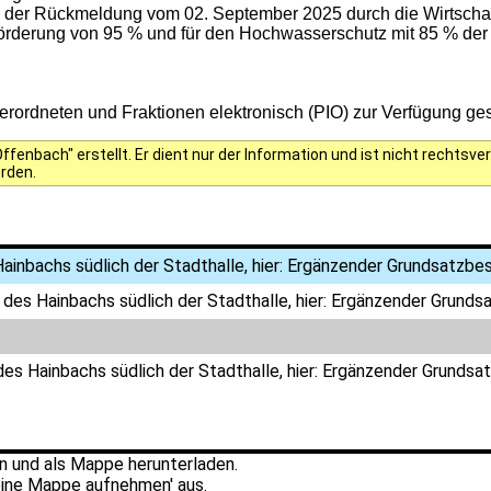
ß der Rückmeldung vom 02. September 2025 durch die Wirtschaft
 Förderung von 95 % und für den Hochwasserschutz mit 85 % de
ordneten und Fraktionen elektronisch (PIO) zur Verfügung gest
fenbach" erstellt. Er dient nur der Information und ist nicht rechts
erden.
Hainbachs südlich der Stadthalle, hier: Ergänzender Grundsatzb
 des Hainbachs südlich der Stadthalle, hier: Ergänzender Grun
des Hainbachs südlich der Stadthalle, hier: Ergänzender Grund
 und als Mappe herunterladen.
ine Mappe aufnehmen' aus.