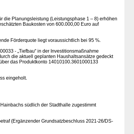
für die Planungsleistung (Leistungsphase 1 – 8) erhöhen
geschätzten Baukosten von 600.000,00 Euro auf
e Förderquote liegt voraussichtlich bei 95 %.
00033 - „Tiefbau“ in der Investitionsmaßnahme
urch die aktuell geplanten Haushaltsansätze gedeckt
gt über das Produktkonto 14010100.3601000133
s eingeholt.
ainbachs südlich der Stadthalle zugestimmt
betraf (Ergänzender Grundsatzbeschluss 2021-26/DS-