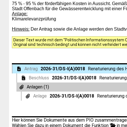
75 % - 95 % der förderfähigen Kosten in Aussicht. Gemä
Stadt Offenbach für die Gewässerentwicklung mit einer
Anlage:
Klimarelevanzprüfung
Hinweis:
Der Antrag sowie die Anlage werden den Stadtver
Dieser Text wurde mit dem "Politischen Informationssystem Of
Original sind technisch bedingt und können nicht verhindert w
Antrag
2026-31/DS-I(A)0018
Renaturierung des 
Beschluss
2026-31/DS-I(A)0018
Renaturierung
Anlagen (1)
Anlage
2026-31/DS-I(A)0018
Renaturierung 
Hier können Sie Dokumente aus dem PIO zusammentragen
Wählen Sie dazu in einem Dokument die Funktion '
in me