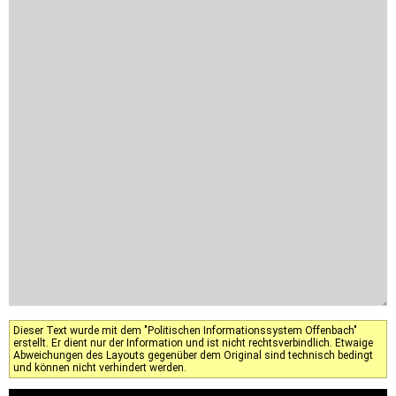
Dieser Text wurde mit dem "Politischen Informationssystem Offenbach"
erstellt. Er dient nur der Information und ist nicht rechtsverbindlich. Etwaige
Abweichungen des Layouts gegenüber dem Original sind technisch bedingt
und können nicht verhindert werden.