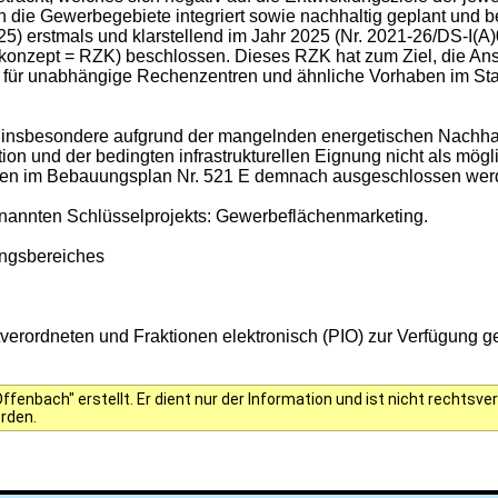
 in die Gewerbegebiete integriert sowie nachhaltig geplant und
25
) erstmals und klarstellend im Jahr 2025 (Nr.
2021-26/DS-I(A
nkonzept = RZK) beschlossen. Dieses RZK hat zum Ziel, die An
te für unabhängige Rechenzentren und ähnliche Vorhaben im Sta
nsbesondere aufgrund der mangelnden energetischen Nachhaltig
ion und der bedingten infrastrukturellen Eignung nicht als mö
len im Bebauungsplan Nr. 521 E demnach ausgeschlossen wer
benannten Schlüsselprojekts: Gewerbeflächenmarketing.
ungsbereiches
rordneten und Fraktionen elektronisch (PIO) zur Verfügung ges
fenbach" erstellt. Er dient nur der Information und ist nicht rechts
erden.