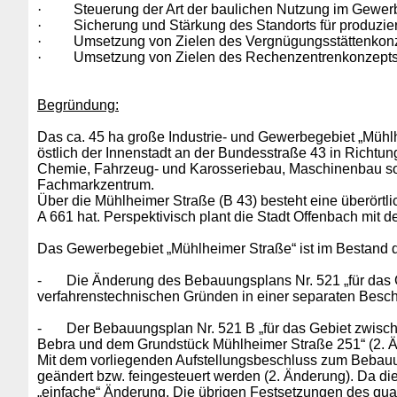
·
Steuerung der Art der baulichen Nutzung im Gewer
·
Sicherung und Stärkung des Standorts für produzi
·
Umsetzung von Zielen des Vergnügungsstättenkon
·
Umsetzung von Zielen des Rechenzentrenkonzept
Begründung:
Das ca. 45 ha große Industrie- und Gewerbegebiet „Mühlh
östlich der Innenstadt an der Bundesstraße 43 in Richt
Chemie, Fahrzeug- und Karosseriebau, Maschinenbau sow
Fachmarkzentrum.
Über die Mühlheimer Straße (B 43) besteht eine überörtl
A 661 hat. Perspektivisch plant die Stadt Offenbach mit
Das Gewerbegebiet „Mühlheimer Straße“ ist im Bestand du
-
Die Änderung des Bebauungsplans Nr. 521 „für das
verfahrenstechnischen Gründen in einer separaten Besch
-
Der Bebauungsplan Nr. 521 B „für das Gebiet zwisc
Bebra und dem Grundstück Mühlheimer Straße 251“ (2. Ä
Mit dem vorliegenden Aufstellungsbeschluss zum Bebauung
geändert bzw. feingesteuert werden (2. Änderung). Da die
„einfache“ Änderung. Die übrigen Festsetzungen des qual