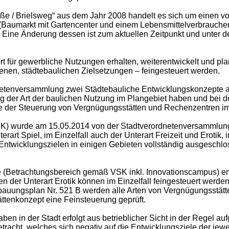
ße / Brielsweg“ aus dem Jahr 2008 handelt es sich um einen
 (Baumarkt mit Gartencenter und einem Lebensmittelverbrauch
 Eine Änderung dessen ist zum aktuellen Zeitpunkt und unter 
 für gewerbliche Nutzungen erhalten, weiterentwickelt und pla
nen, städtebaulichen Zielsetzungen – feingesteuert werden.
etenversammlung zwei Städtebauliche Entwicklungskonzepte a
ng der Art der baulichen Nutzung im Plangebiet haben und bei
eile der Steuerung von Vergnügungsstätten und Rechenzentren i
K) wurde am 15.05.2014 von der Stadtverordnetenversammlung 
art Spiel, im Einzelfall auch der Unterart Freizeit und Erotik
ntwicklungszielen in einigen Gebieten vollständig ausgeschlos
e (Betrachtungsbereich gemäß VSK inkl. Innovationscampus) e
n der Unterart Erotik können im Einzelfall feingesteuert werd
bauungsplan Nr. 521 B werden alle Arten von Vergnügungsstä
tenkonzept eine Feinsteuerung geprüft.
 in der Stadt erfolgt aus betrieblicher Sicht in der Regel auf
etracht, welches sich negativ auf die Entwicklungsziele der je