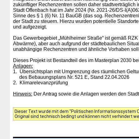
zukünftiger Rechenzentren sollen daher stadtverträglich
Stadt Offenbach hat im Jahr 2024 (Nr.
2021-26/DS-I(A)06
Sinne des § 1 (6) Nr. 11 BauGB (das sog. Rechenzentre
der Stadt zu steuern. Hierzu wurden potentielle Standor
und aufgezeigt.
Das Gewerbegebiet „Mühlheimer Straße“ ist gemäß RZK i
Abwärme), aber auch aufgrund der städtebaulichen Situat
unabhängige Rechenzentren und ähnliche Vorhaben sol
Dieses Projekt ist Bestandteil des im Masterplan 2030 
Anlagen:
1. Übersichtsplan mit Umgrenzung des räumlichen Gelt
des Bebauungsplans Nr. 521 E, Stand 22.04.2026
2. Klimarelevanzprüfung
Hinweis:
Der Antrag sowie die Anlagen werden den Stadtve
Dieser Text wurde mit dem "Politischen Informationssystem Of
Original sind technisch bedingt und können nicht verhindert w