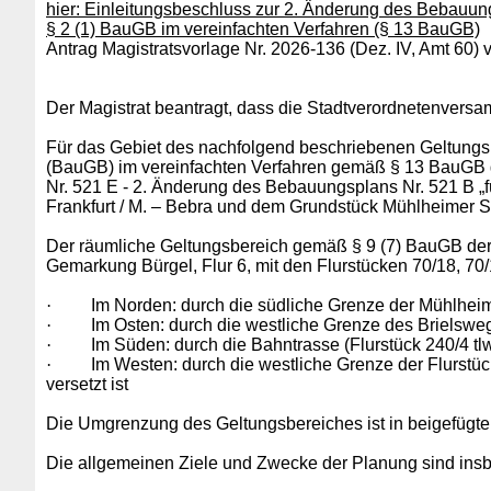
hier: Einleitungsbeschluss zur 2. Änderung des Bebauu
§ 2 (1) BauGB im vereinfachten Verfahren (§ 13 BauGB)
Antrag Magistratsvorlage Nr. 2026-136 (Dez. IV, Amt 60)
Der Magistrat beantragt, dass die Stadtverordnetenversam
Für das Gebiet des nachfolgend beschriebenen Geltungsb
(BauGB) im vereinfachten Verfahren gemäß § 13 BauGB 
Nr. 521 E - 2. Änderung des Bebauungsplans Nr. 521 B 
Frankfurt / M. – Bebra und dem Grundstück Mühlheimer S
Der räumliche Geltungsbereich gemäß § 9 (7) BauGB der
Gemarkung Bürgel, Flur 6, mit den Flurstücken 70/18, 70/19
·
Im Norden: durch die südliche Grenze der Mühlheime
·
Im Osten: durch die westliche Grenze des Brielsweg
·
Im Süden: durch die Bahntrasse (Flurstück 240/4 tlw
·
Im Westen: durch die westliche Grenze der Flurstüc
versetzt ist
Die Umgrenzung des Geltungsbereiches ist in beigefügtem
Die allgemeinen Ziele und Zwecke der Planung sind ins