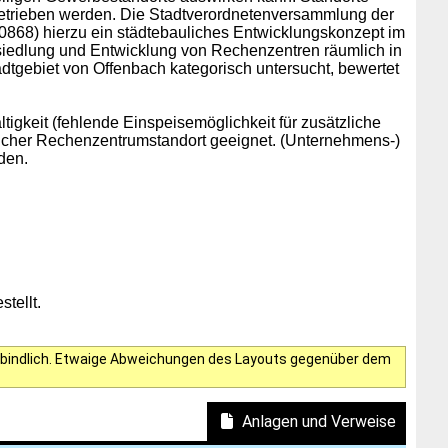
 betrieben werden. Die Stadtverordnetenversammlung der
)0868
) hierzu ein städtebauliches Entwicklungskonzept im
siedlung und Entwicklung von Rechenzentren räumlich in
dtgebiet von Offenbach kategorisch untersucht, bewertet
keit (fehlende Einspeisemöglichkeit für zusätzliche
glicher Rechenzentrumstandort geeignet. (Unternehmens-)
den.
tellt.
verbindlich. Etwaige Abweichungen des Layouts gegenüber dem
Anlagen und Verweise