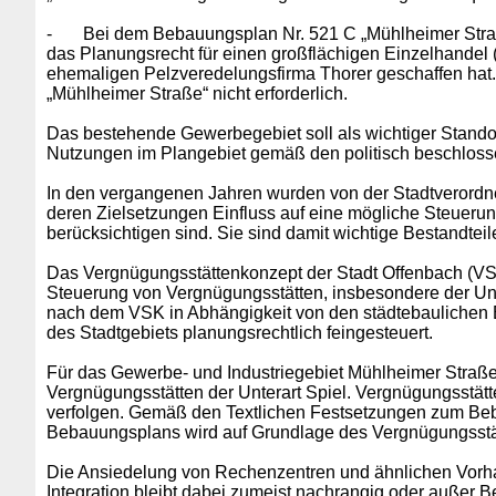
-
Bei dem Bebauungsplan Nr. 521 C „Mühlheimer Stra
das Planungsrecht für einen großflächigen Einzelhandel
ehemaligen Pelzveredelungsfirma Thorer geschaffen hat.
„Mühlheimer Straße“ nicht erforderlich.
Das bestehende Gewerbegebiet soll als wichtiger Standort
Nutzungen im Plangebiet gemäß den politisch beschlosse
In den vergangenen Jahren wurden von der Stadtverordn
deren Zielsetzungen Einfluss auf eine mögliche Steueru
berücksichtigen sind. Sie sind damit wichtige Bestandt
Das Vergnügungsstättenkonzept der Stadt Offenbach (VS
Steuerung von Vergnügungsstätten, insbesondere der Unter
nach dem VSK in Abhängigkeit von den städtebaulichen E
des Stadtgebiets planungsrechtlich feingesteuert.
Für das Gewerbe- und Industriegebiet Mühlheimer Straß
Vergnügungsstätten der Unterart Spiel. Vergnügungsstätte
verfolgen. Gemäß den Textlichen Festsetzungen zum Be
Bebauungsplans wird auf Grundlage des Vergnügungsstät
Die Ansiedelung von Rechenzentren und ähnlichen Vorhaben
Integration bleibt dabei zumeist nachrangig oder außer B