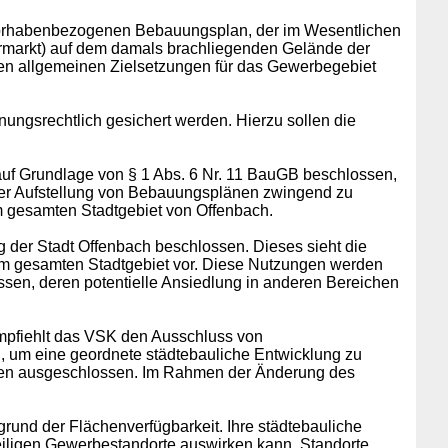
 vorhabenbezogenen Bebauungsplan, der im Wesentlichen
ermarkt) auf dem damals brachliegenden Gelände der
den allgemeinen Zielsetzungen für das Gewerbegebiet
nungsrechtlich gesichert werden. Hierzu sollen die
uf Grundlage von § 1 Abs. 6 Nr. 11 BauGB beschlossen,
 der Aufstellung von Bebauungsplänen zwingend zu
m gesamten Stadtgebiet von Offenbach.
der Stadt Offenbach beschlossen. Dieses sieht die
, im gesamten Stadtgebiet vor. Diese Nutzungen werden
sen, deren potentielle Ansiedlung in anderen Bereichen
mpfiehlt das VSK den Ausschluss von
en, um eine geordnete städtebauliche Entwicklung zu
tten ausgeschlossen. Im Rahmen der Änderung des
grund der Flächenverfügbarkeit. Ihre städtebauliche
weiligen Gewerbestandorte auswirken kann. Standorte