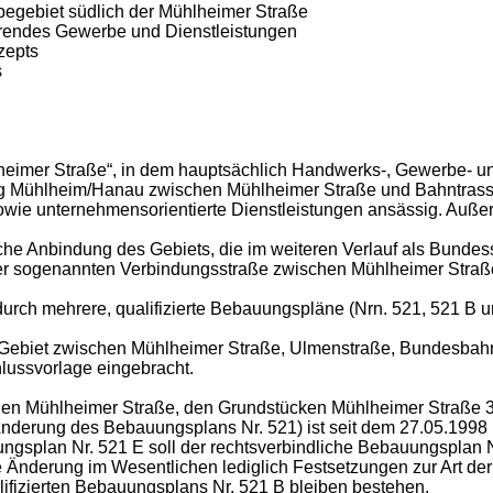
begebiet südlich der Mühlheimer Straße
erendes Gewerbe und Dienstleistungen
zepts
s
eimer Straße“, in dem hauptsächlich Handwerks-, Gewerbe- und 
ung Mühlheim/Hanau zwischen Mühlheimer Straße und Bahntrass
ie unternehmensorientierte Dienstleistungen ansässig. Auße
iche Anbindung des Gebiets, die im weiteren Verlauf als Bunde
 der sogenannten Verbindungsstraße zwischen Mühlheimer Straße
rch mehrere, qualifizierte Bebauungspläne (Nrn. 521, 521 B un
 Gebiet zwischen Mühlheimer Straße, Ulmenstraße, Bundesbahn
lussvorlage eingebracht.
hen Mühlheimer Straße, den Grundstücken Mühlheimer Straße 33
nderung des Bebauungsplans Nr. 521) ist seit dem 27.05.1998 
splan Nr. 521 E soll der rechtsverbindliche Bebauungsplan Nr.
 Änderung im Wesentlichen lediglich Festsetzungen zur Art der 
ifizierten Bebauungsplans Nr. 521 B bleiben bestehen.