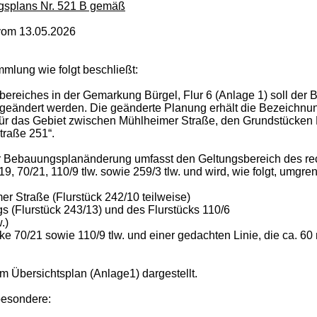
ngsplans Nr. 521 B gemäß
 vom 13.05.2026
mlung wie folgt beschließt:
ereiches in der Gemarkung Bürgel, Flur 6 (Anlage 1) soll de
geändert werden. Die geänderte Planung erhält die Bezeichn
„für das Gebiet zwischen Mühlheimer Straße, den Grundstücke
traße 251“.
 Bebauungsplanänderung umfasst den Geltungsbereich des rech
, 70/21, 110/9 tlw. sowie 259/3 tlw. und wird, wie folgt, umgren
r Straße (Flurstück 242/10 teilweise)
s (Flurstück 243/13) und des Flurstücks 110/6
.)
ke 70/21 sowie 110/9 tlw. und einer gedachten Linie, die ca. 60
 Übersichtsplan (Anlage1) dargestellt.
besondere: