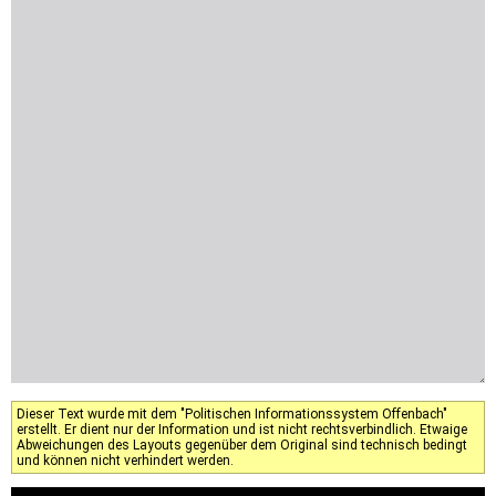
Dieser Text wurde mit dem "Politischen Informationssystem Offenbach"
erstellt. Er dient nur der Information und ist nicht rechtsverbindlich. Etwaige
Abweichungen des Layouts gegenüber dem Original sind technisch bedingt
und können nicht verhindert werden.