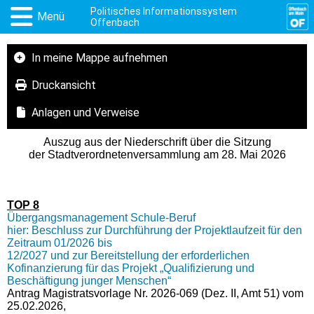
Politisches Informationssystem
Menü
Offenbach
In meine Mappe aufnehmen
Druckansicht
Anlagen und Verweise
Auszug aus der Niederschrift über die Sitzung
der Stadtverordnetenversammlung am 28. Mai 2026
TOP 8
Übergangsmanagement Schule-Beruf
hier: Beschluss zur Durchführung der Projektlaufzeit für den
Zeitraum 01/2026 bis
12/2027 und zur Bereitstellung der erforderlichen
Kofinanzierung für das Projekt „Qualifizierung und
Beschäftigung junger Menschen“
Antrag Magistratsvorlage Nr. 2026-069 (Dez. II, Amt 51) vom
25.02.2026,