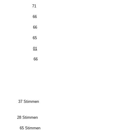
gsliste 71
ttel 66
tel 66
en 65
mmen
01
mt 66
 Stimmen
n 28 Stimmen
timmen