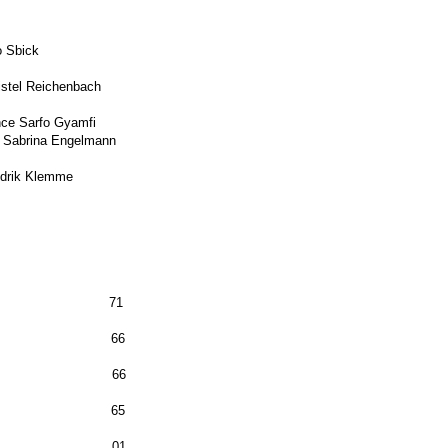
Sbick
 Reichenbach
 Sarfo Gyamfi
gelmann
ik Klemme
gsliste 71
ttel 66
tel 66
en 65
mmen
01