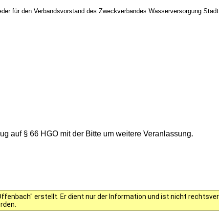
ieder für den Verbandsvorstand des Zweckverbandes Wasserversorgung Stadt
g auf § 66 HGO mit der Bitte um weitere Veranlassung.
fenbach" erstellt. Er dient nur der Information und ist nicht rechts
erden.