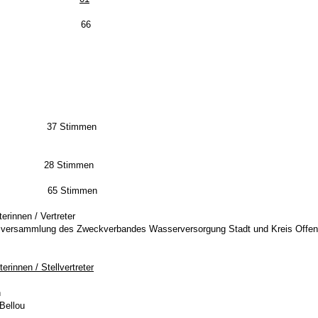
mt 66
7 Stimmen
en 28 Stimmen
timmen
rinnen / Vertreter
rbandsversammlung des Zweckverbandes Wasserversorgung Stadt und Kreis Offe
terinnen / Stellvertreter
n
ellou