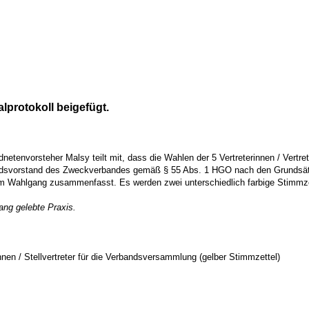
lprotokoll beigefügt.
etenvorsteher Malsy teilt mit, dass die Wahlen der 5 Vertreterinnen / Vertreter
ndsvorstand des Zweckverbandes gemäß § 55 Abs. 1 HGO nach den Grundsätze
m Wahlgang zusammenfasst. Es werden zwei unterschiedlich farbige Stimmzet
ang gelebte Praxis.
innen / Stellvertreter für die Verbandsversammlung (gelber Stimmzettel)