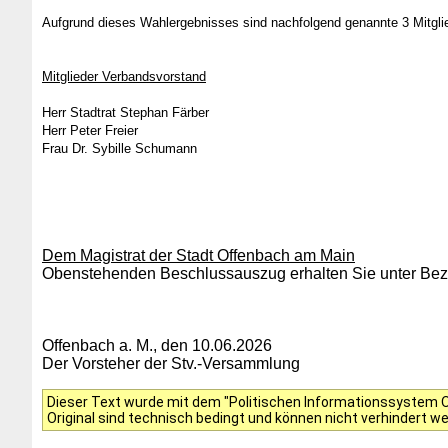
Aufgrund dieses Wahlergebnisses sind nachfolgend genannte 3 Mitgl
Mitglieder Verbandsvorstand
Herr Stadtrat Stephan Färber
Herr Peter Freier
Frau Dr. Sybille Schumann
Dem Magistrat der Stadt Offenbach am Main
Obenstehenden Beschlussauszug erhalten Sie unter Bezu
Offenbach a. M., den 10.06.2026
Der Vorsteher der Stv.-Versammlung
Dieser Text wurde mit dem "Politischen Informationssystem Of
Original sind technisch bedingt und können nicht verhindert w