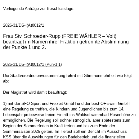
Vorliegende Anträge zur Beschlusslage:
2026-31/DS-I(A)0012/1
Frau Stv. Schroeder-Rupp (FREIE WÄHLER – Volt)
beantragt im Namen ihrer Fraktion getrennte Abstimmung
der Punkte 1 und 2.
2026-31/DS-I(A)0012/1 (Punkt 1)
Die Stadtverordnetenversammlung
lehnt
mit Stimmenmehrheit wie folgt
ab
:
Der Magistrat wird damit beauftragt:
1) mit der SFO Sport und Freizeit GmbH und der best-OF-swim GmbH
eine Regelung zu treffen, die Kindern und Jugendlichen bis zum 14.
Lebensjahr probeweise freien Eintritt ins Waldschwimmbad Rosenhöhe zu
ermöglichen. Die Regelung soll schnellstmöglich, aber spätestens zum
Beginn der Sommerferien in Kraft treten und bis zum Ende der
Sommersaison 2026 gelten. Im Herbst soll ein Bericht im Ausschuss
KSS über die Auswirkungen für den Badebetrieb und die finanziellen