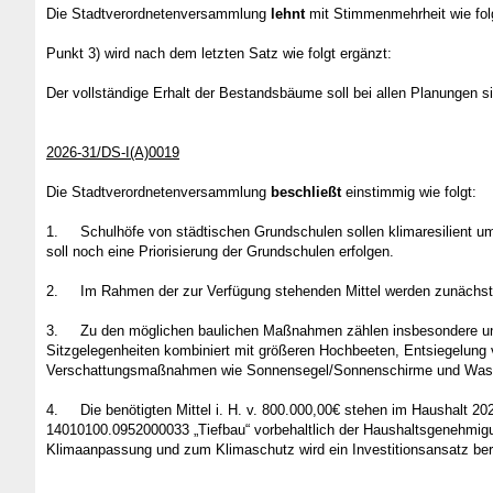
Die Stadtverordnetenversammlung
lehnt
mit Stimmenmehrheit wie fo
Punkt 3) wird nach dem letzten Satz wie folgt ergänzt:
Der vollständige Erhalt der Bestandsbäume soll bei allen Planungen si
2026-31/DS-I(A)0019
Die Stadtverordnetenversammlung
beschließt
einstimmig wie folgt:
1.
Schulhöfe von städtischen Grundschulen sollen klimaresilient u
soll noch eine Priorisierung der Grundschulen erfolgen.
2.
Im Rahmen der zur Verfügung stehenden Mittel werden zunächst
3.
Zu den möglichen baulichen Maßnahmen zählen insbesondere unte
Sitzgelegenheiten kombiniert mit größeren Hochbeeten, Entsiegelun
Verschattungsmaßnahmen wie Sonnensegel/Sonnenschirme und Was
4.
Die benötigten Mittel i. H. v. 800.000,00€ stehen im Haushal
14010100.0952000033 „Tiefbau“ vorbehaltlich der Haushaltsgenehmigu
Klimaanpassung und zum Klimaschutz wird ein Investitionsansatz berei