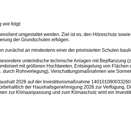
 wie folgt:
esilient umgestaltet werden. Ziel ist es, den Hitzeschutz sow
ierung der Grundschulen erfolgen.
n zunächst an mindestens einer der priorisierten Schulen ba
ondere unterirdische technische Anlagen mit Bepflanzung (z.
ombiniert mit größeren Hochbeeten, Entsiegelung von Flächen
B. durch Rohrverlegung), Verschattungsmaßnahmen wie Sonn
 im Haushalt 2026 auf der Investitionsmaßnahme 140101090033
rbehaltlich der Haushaltsgenehmigung 2026 zur Verfügung. D
en zur Klimaanpassung und zum Klimaschutz wird ein Investitio