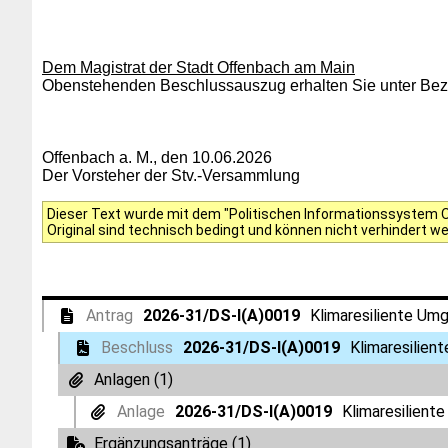
Dem Magistrat der Stadt Offenbach am Main
Obenstehenden Beschlussauszug erhalten Sie unter Bezu
Offenbach a. M., den 10.06.2026
Der Vorsteher der Stv.-Versammlung
Dieser Text wurde mit dem "Politischen Informationssystem Of
Original sind technisch bedingt und können nicht verhindert w
Antrag
2026-31/DS-I(A)0019
Klimaresiliente Um
Beschluss
2026-31/DS-I(A)0019
Klimaresilien
Anlagen (1)
Anlage
2026-31/DS-I(A)0019
Klimaresilient
Ergänzungsanträge (1)