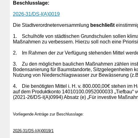
Beschlusslage
:
2026-31/DS-I(A)0019
Die Stadtverordnetenversammlung
beschließt
einstimmig
1.
Schulhöfe von städtischen Grundschulen sollen klimar
Maßnahmen zu verbessern. Hierzu soll noch eine Prioris
2.
Im Rahmen der zur Verfügung stehenden Mittel werde
3.
Zu den möglichen baulichen Maßnahmen zählen insbes
Bodensanierung für Baumstandorte, Sitzgelegenheiten k
Nutzung von Niederschlagswasser zur Bewässerung (z.
4.
Die benötigten Mittel i. H. v. 800.000,00€ stehen
auf dem Produktkonto 14010100.0952000033 „Tiefbau“ vo
(2021-26/DS-I(A)0994) Absatz (e) „Für investive Maßnahm
Vorliegende Anträge zur Beschlusslage:
2026-31/DS-I(A)0019/1