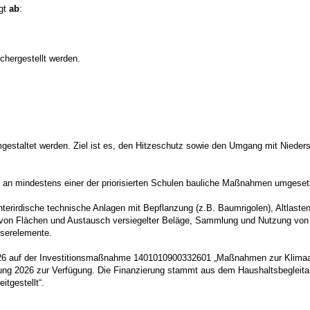
lgt
ab
:
chergestellt werden.
mgestaltet werden. Ziel ist es, den Hitzeschutz sowie den Umgang mit Niede
 an mindestens einer der priorisierten Schulen bauliche Maßnahmen umgeset
rirdische technische Anlagen mit Bepflanzung (z.B. Baumrigolen), Altlaste
g von Flächen und Austausch versiegelter Beläge, Sammlung und Nutzung von
serelemente.
t 2026 auf der Investitionsmaßnahme 1401010900332601 „Maßnahmen zur Klim
ng 2026 zur Verfügung. Die Finanzierung stammt aus dem Haushaltsbegleitan
tgestellt“.