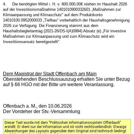
4.
Die benötigten Mittel i. H. v. 800.000,00€ stehen im Haushalt 2026
auf der Investitionsmaßnahme 1401010900332601 „Maßnahmen zur
Klimaanpassung und Klimaschutz“ auf dem Produktkonto
14010100.0952000033 „Tiefbau“ vorbehaltlich der Haushaltsgenehmigung
2026 zur Verfügung. Die Finanzierung stammt aus dem
Haushaltsbegleitantrag (2021-26/DS-I(A)0994) Absatz (e) „Für investive
Maßnahmen zur Klimaanpassung und zum Klimaschutz wird ein
Investitionsansatz bereitgestellt“.
Dem Magistrat der Stadt Offenbach am Main
Obenstehenden Beschlussauszug erhalten Sie unter Bezug
auf § 66 HGO mit der Bitte um weitere Veranlassung.
Offenbach a. M., den 10.06.2026
Der Vorsteher der Stv.-Versammlung
Dieser Text wurde mit dem "Politischen Informationssystem Offenbach"
erstellt. Er dient nur der Information und ist nicht rechtsverbindlich. Etwaige
Abweichungen des Layouts gegenüber dem Original sind technisch bedingt