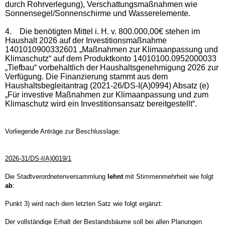
durch Rohrverlegung), Verschattungsmaßnahmen wie
Sonnensegel/Sonnenschirme und Wasserelemente.
4.
Die benötigten Mittel i. H. v. 800.000,00€ stehen im
Haushalt 2026 auf der Investitionsmaßnahme
1401010900332601 „Maßnahmen zur Klimaanpassung und
Klimaschutz“ auf dem Produktkonto 14010100.0952000033
„Tiefbau“ vorbehaltlich der Haushaltsgenehmigung 2026 zur
Verfügung. Die Finanzierung stammt aus dem
Haushaltsbegleitantrag (2021-26/DS-I(A)0994) Absatz (e)
„Für investive Maßnahmen zur Klimaanpassung und zum
Klimaschutz wird ein Investitionsansatz bereitgestellt“.
Vorliegende Anträge zur Beschlusslage:
2026-31/DS-I(A)0019/1
Die Stadtverordnetenversammlung
lehnt
mit Stimmenmehrheit wie folgt
ab
:
Punkt 3) wird nach dem letzten Satz wie folgt ergänzt:
Der vollständige Erhalt der Bestandsbäume soll bei allen Planungen