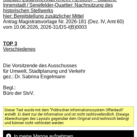
Innenstadt / Senefelder-Quartier: Nachnutzung des
historischen Stellwerks
hier: Bereitstellung zusätzlicher Mittel
Antrag Magistratsvorlage Nr. 2026-181 (Dez. IV, Amt 60)
vom 10.06.2026, 2026-31/DS-I(B)0003
TOP 3
Verschiedenes
Die Vorsitzende des Ausschusses
für Umwelt, Stadtplanung und Verkehr
gez.: Dr. Sabrina Engelmann
Begl.:
Büro der StvV.
Dieser Text wurde mit dem "Politischen Informationssystem Offenbach"
erstellt. Er dient nur der Information und ist nicht rechtsverbindlich. Etwaige
Abweichungen des Layouts gegenüber dem Original sind technisch bedingt
und können nicht verhindert werden.
In meine Mappe aufnehmen