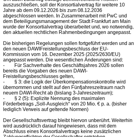
auszuschließen, soll der Konsortialvertrag für weitere 10
Jahre ab dem 09.12.2026 bis zum 08.12.2036
abgeschlossen werden. In Zusammenarbeit mit PwC und
dem Beteiligungsmanagement der Stadt Frankfurt am Main
wurde der Konsortialvertrag überarbeitet und, wo notwendig,
den aktuellen rechtlichen Rahmenbedingungen angepasst.
Die bisherigen Regelungen sollen fortgeführt werden und an
den neuen DAWIFreistellungsbeschluss der EU-
Kommission vom 16. Dezember 2025 (2025/2630/EU)
angepasst werden. Die wesentlichen Änderungen sind:
-
Für Sachverhalte des Geschäftsjahres 2026 sollen
bereits die Vorgaben des neuen DAWI-
Freistellungsbeschlusses gelten,
-
§ 3: die Logik der Überkompensationskontrolle wird
übernommen und stellt auf den Fünfjahreszeitraum nach
neuem DAWI-Recht ab (bislang 3-Jahreszeitraum);
-
§ 2 (5): Explizite Nennung des maximalen
Förderbetrags „Soll-Ausgleich“ von 20 Mio. € p. a. (bisher
lediglich Verweis auf geltende Normen)
Der Gesellschaftsvertrag bleibt hiervon unberührt. Weiterhin
wird ausdrücklich darauf hingewiesen, dass mit dem
Abschluss eines Konsortialvertrags keine zusätzlichen
Zahlungspflichten der Gesellschafter entstehen.