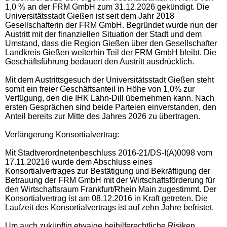
1,0 % an der FRM GmbH zum 31.12.2026 gekündigt. Die
Universitätsstadt Gießen ist seit dem Jahr 2018
Gesellschafterin der FRM GmbH. Begründet wurde nun der
Austritt mit der finanziellen Situation der Stadt und dem
Umstand, dass die Region Gießen über den Gesellschafter
Landkreis Gießen weiterhin Teil der FRM GmbH bleibt. Die
Geschäftsführung bedauert den Austritt ausdrücklich.
Mit dem Austrittsgesuch der Universitätsstadt Gießen steht
somit ein freier Geschäftsanteil in Höhe von 1,0% zur
Verfügung, den die IHK Lahn-Dill übernehmen kann. Nach
ersten Gesprächen sind beide Parteien einverstanden, den
Anteil bereits zur Mitte des Jahres 2026 zu übertragen.
Verlängerung Konsortialvertrag:
Mit Stadtverordnetenbeschluss 2016-21/DS-I(A)0098 vom
17.11.20216 wurde dem Abschluss eines
Konsortialvertrages zur Bestätigung und Bekräftigung der
Betrauung der
FRM GmbH
mit der Wirtschaftsförderung für
den Wirtschaftsraum Frankfurt/Rhein Main zugestimmt. Der
Konsortialvertrag ist am 08.12.2016 in Kraft getreten. Die
Laufzeit des Konsortialvertrags ist auf zehn Jahre befristet.
Um auch zukünftig etwaige beihilferechtliche Risiken