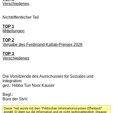
Verschiedenes
Nichtöffentlicher Teil
TOP 1
Mitteilungen
TOP 2
Vergabe des Ferdinand-Kallab-Preises 2026
TOP 3
Verschiedenes
Die Vorsitzende des Ausschusses für Soziales und
Integration:
gez.: Hibba Tun Noor Kauser
Begl.:
Büro der StvV.
Dieser Text wurde mit dem "Politischen Informationssystem Offenbach"
erstellt. Er dient nur der Information und ist nicht rechtsverbindlich. Etwaige