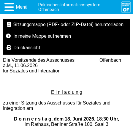
Politisches Informationssystem
Menü
Offenbach
Sitzungsmappe (PDF- oder ZIP-Datei) herunterladen
In meine Mappe aufnehmen
Druckansicht
Die Vorsitzende des Ausschusses Offenbach
a.M., 11.06.2026
für Soziales und Integration
E i n l a d u n g
zu einer Sitzung des Ausschusses für Soziales und
Integration am
D o n n e r s t a g, dem 18. Juni 2026, 18:30 Uhr,
im Rathaus, Berliner Straße 100, Saal 3