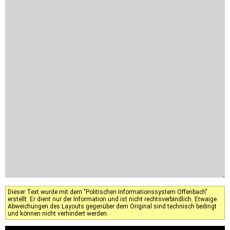
Dieser Text wurde mit dem "Politischen Informationssystem Offenbach"
erstellt. Er dient nur der Information und ist nicht rechtsverbindlich. Etwaige
Abweichungen des Layouts gegenüber dem Original sind technisch bedingt
und können nicht verhindert werden.