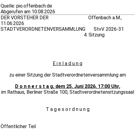
Quelle: pio.offenbach.de
Abgerufen am 10.08.2026
DER VORSTEHER DER Offenbach a.M.,
11.06.2026
STADTVERORDNETENVERSAMMLUNG StvV. 2026-31
4. Sitzung
E i n l a d u n g
zu einer Sitzung der Stadtverordnetenversammlung am
D o n n e r s t a g, dem 25. Juni 2026, 17:00 Uhr,
im Rathaus, Berliner Straße 100, Stadtverordnetensitzungssaal
T a g e s o r d n u n g
Öffentlicher Teil