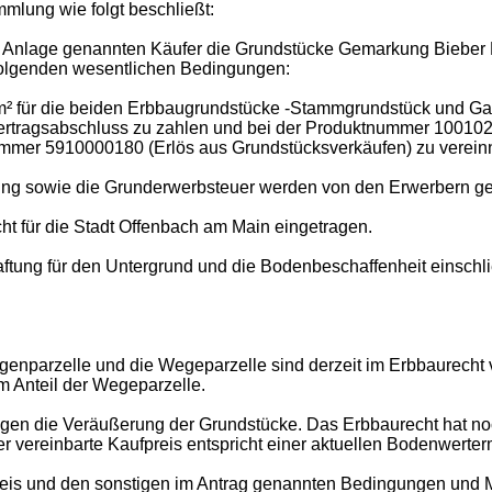
mlung wie folgt beschließt:
r Anlage genannten Käufer die Grundstücke Gemarkung Bieber Fl
 folgenden wesentlichen Bedingungen:
² für die beiden Erbbaugrundstücke -Stammgrundstück und Gara
Vertragsabschluss zu zahlen und bei der Produktnummer 10010
ummer 5910000180 (Erlös aus Grundstücksverkäufen) zu verei
ung sowie die Grunderwerbsteuer werden von den Erwerbern ge
cht für die Stadt Offenbach am Main eingetragen.
tung für den Untergrund und die Bodenbeschaffenheit einschließ
enparzelle und die Wegeparzelle sind derzeit im Erbbaurecht 
 Anteil der Wegeparzelle.
gen die Veräußerung der Grundstücke. Das Erbbaurecht hat noch
vereinbarte Kaufpreis entspricht einer aktuellen Bodenwertermi
reis und den sonstigen im Antrag genannten Bedingungen und M