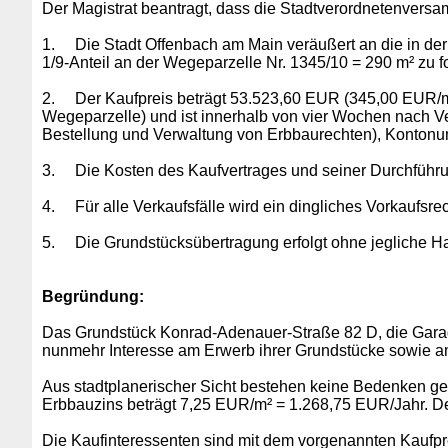
Der Magistrat beantragt, dass die Stadtverordnetenversam
1.
Die Stadt Offenbach am Main veräußert an die in de
1/9-Anteil an der Wegeparzelle Nr. 1345/10 = 290 m² zu
2.
Der Kaufpreis beträgt 53.523,60 EUR (345,00 EUR/m
Wegeparzelle) und ist innerhalb von vier Wochen nach 
Bestellung und Verwaltung von Erbbaurechten), Konton
3.
Die Kosten des Kaufvertrages und seiner Durchführ
4.
Für alle Verkaufsfälle wird ein dingliches Vorkaufsre
5.
Die Grundstücksübertragung erfolgt ohne jegliche Haf
Begründung:
Das Grundstück Konrad-Adenauer-Straße 82 D, die Garag
nunmehr Interesse am Erwerb ihrer Grundstücke sowie am
Aus stadtplanerischer Sicht bestehen keine Bedenken ge
Erbbauzins beträgt 7,25 EUR/m² = 1.268,75 EUR/Jahr. Der 
Die Kaufinteressenten sind mit dem vorgenannten Kaufp