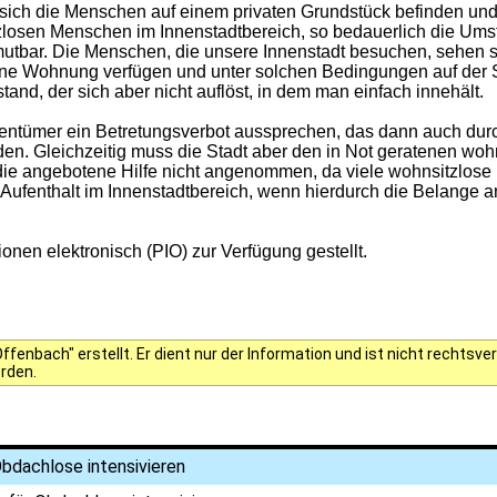
a sich die Menschen auf einem privaten Grundstück befinden un
zlosen Menschen im Innenstadtbereich, so bedauerlich die Umstä
tbar. Die Menschen, die unsere Innenstadt besuchen, sehen s
ene Wohnung verfügen und unter solchen Bedingungen auf der 
tand, der sich aber nicht auflöst, in dem man einfach innehält.
gentümer ein Betretungsverbot aussprechen, das dann auch d
nden. Gleichzeitig muss die Stadt aber den in Not geratenen wo
rd die angebotene Hilfe nicht angenommen, da viele wohnsitzlos
Aufenthalt im Innenstadtbereich, wenn hierdurch die Belange a
onen elektronisch (PIO) zur Verfügung gestellt.
fenbach" erstellt. Er dient nur der Information und ist nicht rechts
erden.
bdachlose intensivieren