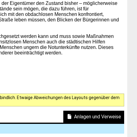
d der Eigentümer den Zustand bisher – möglicherweise
nde sein mögen, die dazu führen, ist für
ich mit den obdachlosen Menschen konfrontiert,
Straße leben müssen, den Blicken der Bürgerinnen und
urchgesetzt werden kann und muss sowie Maßnahmen
hnsitzlosen Menschen auch die städtischen Hilfen
e Menschen ungern die Notunterkünfte nutzen. Dieses
nderer beeinträchtigt werden.
verbindlich. Etwaige Abweichungen des Layouts gegenüber dem
Anlagen und Verweise