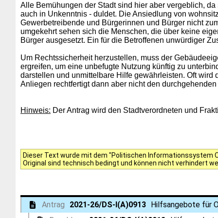
Alle Bemühungen der Stadt sind hier aber vergeblich, d
auch in Unkenntnis - duldet. Die Ansiedlung von wohnsit
Gewerbetreibende und Bürgerinnen und Bürger nicht zumu
umgekehrt sehen sich die Menschen, die über keine eig
Bürger ausgesetzt. Ein für die Betroffenen unwürdiger Zus
Um Rechtssicherheit herzustellen, muss der Gebäudeei
ergreifen, um eine unbefugte Nutzung künftig zu unterbi
darstellen und unmittelbare Hilfe gewährleisten. Oft wi
Anliegen rechtfertigt dann aber nicht den durchgehenden 
Hinweis:
Der Antrag wird den Stadtverordneten und Frakti
Dieser Text wurde mit dem "Politischen Informationssystem Of
Original sind technisch bedingt und können nicht verhindert w
Antrag
2021-26/DS-I(A)0913
Hilfsangebote für O