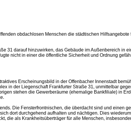
effenden obdachlosen Menschen die städtischen Hilfsangebote 
raße 31 darauf hinzuwirken, das Gebäude im Außenbereich in e
fugte nicht in einer die öffentliche Sicherheit und Ordnung ge
attraktives Erscheinungsbild in der Offenbacher Innenstadt be
ex in der Liegenschaft Frankfurter Straße 31, unmittelbar ge
Übrigen stehen die Gewerberäume (ehemalige Bankfiliale) in Erd
e.
ends. Die Fensterfrontnischen, die überdacht sind und einen g
 sich dort durchgehend aufhalten und nächtigen. Dies wiederu
, die als Krankheitsüberträger für alle Menschen, insbesonde