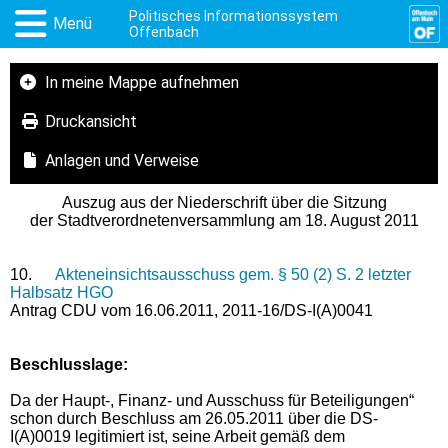
Politisches Informationssystem
Menü
Offenbach
In meine Mappe aufnehmen
Druckansicht
Anlagen und Verweise
Auszug aus der Niederschrift über die Sitzung
der Stadtverordnetenversammlung am 18. August 2011
10.
Akteneinsichtsausschuss gem. § 50 (2) S. 2 letzter
Halbsatz HGO
Antrag CDU vom 16.06.2011, 2011-16/DS-I(A)0041
Beschlusslage
:
Da der Haupt-, Finanz- und Ausschuss für Beteiligungen“
schon durch Beschluss am 26.05.2011 über die DS-
I(A)0019 legitimiert ist, seine Arbeit gemäß dem