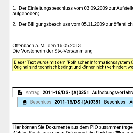
1.
Der Einleitungsbeschluss vom 03.09.2009 zur Aufstel
aufgehoben;
2.
Der Billigungsbeschluss vom 05.11.2009 zur öffentlic
Offenbach a. M., den 16.05.2013
Die Vorsteherin der Stv.-Versammlung
Dieser Text wurde mit dem "Politischen Informationssystem Of
Original sind technisch bedingt und können nicht verhindert w
Antrag
2011-16/DS-I(A)0351
Aufhebungsverfahre
Beschluss
2011-16/DS-I(A)0351
Beschluss - A
Hier können Sie Dokumente aus dem PIO zusammentragen
Wählen Sie dazu in einem Dokument die Funktion '
in me