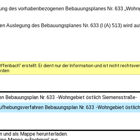
lung des vorhabenbezogenen Bebauungsplanes Nr. 633 „Wohngebi
hen Auslegung des Bebauungsplanes Nr. 633 (I (A) 513) wird a
fenbach" erstellt. Er dient nur der Information und ist nicht rechts
erden.
n Bebauungsplan Nr. 633 -Wohngebiet östlich Siemensstraße-
ufhebungsverfahren Bebauungsplan Nr. 633 -Wohngebiet östlic
 und als Mappe herunterladen.
ine Mappe aufnehmen' aus.