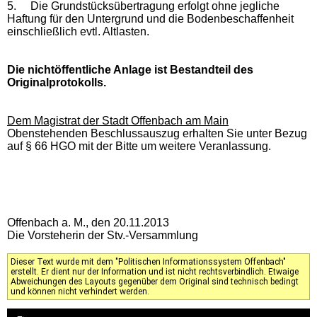
5.
Die Grundstücksübertragung erfolgt ohne jegliche
Haftung für den Untergrund und die Bodenbeschaffenheit
einschließlich evtl. Altlasten.
Die nichtöffentliche Anlage ist Bestandteil des
Originalprotokolls.
Dem Magistrat der Stadt Offenbach am Main
Obenstehenden Beschlussauszug erhalten Sie unter Bezug
auf § 66 HGO mit der Bitte um weitere Veranlassung.
Offenbach a. M., den 20.11.2013
Die Vorsteherin der Stv.-Versammlung
Dieser Text wurde mit dem "Politischen Informationssystem Offenbach"
erstellt. Er dient nur der Information und ist nicht rechtsverbindlich. Etwaige
Abweichungen des Layouts gegenüber dem Original sind technisch bedingt
und können nicht verhindert werden.