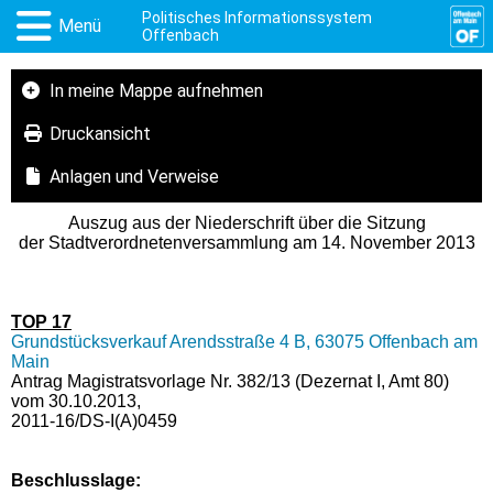
Politisches Informationssystem
Menü
Offenbach
In meine Mappe aufnehmen
Druckansicht
Anlagen und Verweise
Auszug aus der Niederschrift über die Sitzung
der Stadtverordnetenversammlung am 14. November 2013
TOP 17
Grundstücksverkauf Arendsstraße 4 B, 63075 Offenbach am
Main
Antrag Magistratsvorlage Nr. 382/13 (Dezernat I, Amt 80)
vom 30.10.2013,
2011-16/DS-I(A)0459
Beschlusslage
: