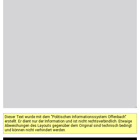
Dieser Text wurde mit dem "Politischen Informationssystem Offenbach"
erstellt. Er dient nur der Information und ist nicht rechtsverbindlich. Etwaige
Abweichungen des Layouts gegenüber dem Original sind technisch bedingt
und können nicht verhindert werden.