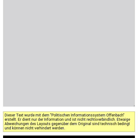
Dieser Text wurde mit dem "Politischen Informationssystem Offenbach"
erstellt. Er dient nur der Information und ist nicht rechtsverbindlich. Etwaige
Abweichungen des Layouts gegenüber dem Original sind technisch bedingt
und können nicht verhindert werden.