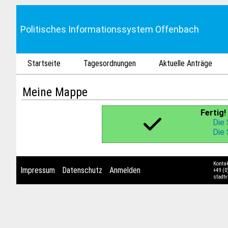
Politisches Informationssystem Offenbach
Startseite
Tagesordnungen
Aktuelle Anträge
Meine Mappe
Fertig!
Die
Die
Konta
Impressum
Datenschutz
Anmelden
+49 (0
stadt