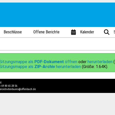
Beschlüsse
Offene Berichte
Kalender
 Sitzungsmappe als
PDF-Dokument
öffnen
oder
herunterladen
(
 Sitzungsmappe als
ZIP-Archiv
herunterladen
(Größe: 1.64K).
kt:
) 69 80 65 28 56
verordnetenbuero@offenbach.de