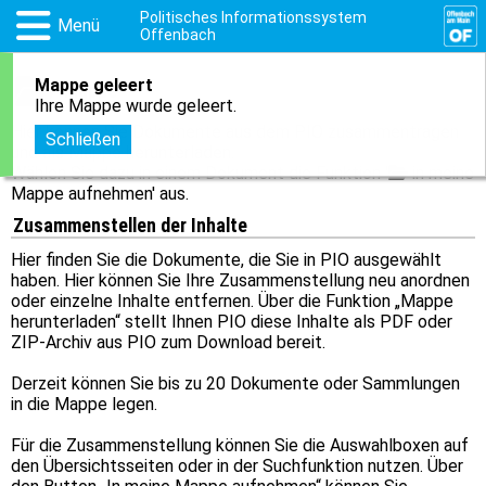
Politisches Informationssystem
Menü
Offenbach
Mappe geleert
Mappe
Ihre Mappe wurde geleert.
Hier können Sie Dokumente aus dem PIO zusammentragen
Schließen
und als Mappe herunterladen.
Wählen Sie dazu in einem Dokument die Funktion '
in meine
Mappe aufnehmen' aus.
Zusammenstellen der Inhalte
Hier finden Sie die Dokumente, die Sie in PIO ausgewählt
haben. Hier können Sie Ihre Zusammenstellung neu anordnen
oder einzelne Inhalte entfernen. Über die Funktion „Mappe
herunterladen“ stellt Ihnen PIO diese Inhalte als PDF oder
ZIP-Archiv aus PIO zum Download bereit.
Derzeit können Sie bis zu 20 Dokumente oder Sammlungen
in die Mappe legen.
Für die Zusammenstellung können Sie die Auswahlboxen auf
den Übersichtsseiten oder in der Suchfunktion nutzen. Über