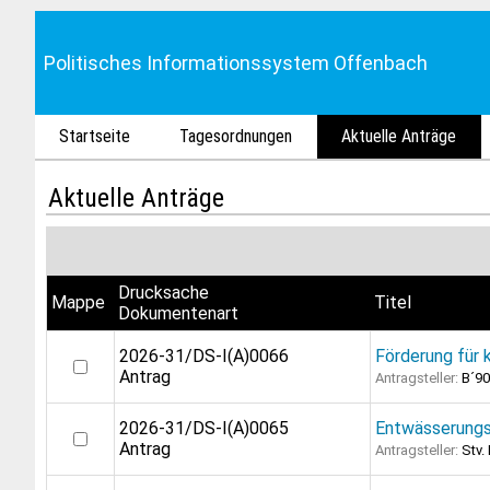
Politisches Informationssystem Offenbach
Startseite
Tagesordnungen
Aktuelle Anträge
Aktuelle Anträge
Drucksache
Mappe
Titel
Dokumentenart
2026-31/DS-I(A)0066
Förderung für 
Antrag
Antragsteller:
B´90
2026-31/DS-I(A)0065
Entwässerungs
Antrag
Antragsteller:
Stv.