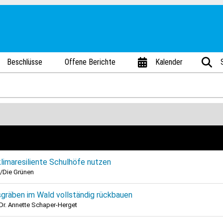
Beschlüsse
Offene Berichte
Kalender
klimaresiliente Schulhöfe nutzen
/Die Grünen
gräben im Wald vollständig rückbauen
 Dr. Annette Schaper-Herget