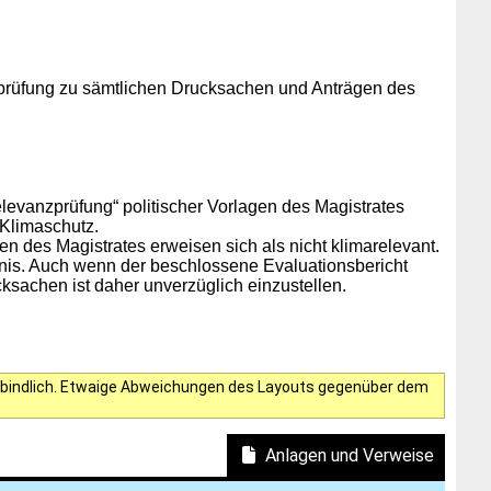
zprüfung zu sämtlichen Drucksachen und Anträgen des
evanzprüfung“ politischer Vorlagen des Magistrates
Klimaschutz.
gen des Magistrates erweisen sich als nicht klimarelevant.
tnis. Auch wenn der beschlossene Evaluationsbericht
sachen ist daher unverzüglich einzustellen.
verbindlich. Etwaige Abweichungen des Layouts gegenüber dem
Anlagen und Verweise