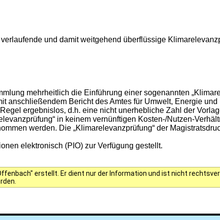
s verlaufende und damit weitgehend überflüssige Klimarelevan
lung mehrheitlich die Einführung einer sogenannten „Klimarel
it anschließendem Bericht des Amtes für Umwelt, Energie und 
r Regel ergebnislos, d.h. eine nicht unerhebliche Zahl der Vorla
elevanzprüfung“ in keinem vernünftigen Kosten-/Nutzen-Verhäl
nommen werden. Die „Klimarelevanzprüfung“ der Magistratsdruck
onen elektronisch (PIO) zur Verfügung gestellt.
fenbach" erstellt. Er dient nur der Information und ist nicht rechts
erden.