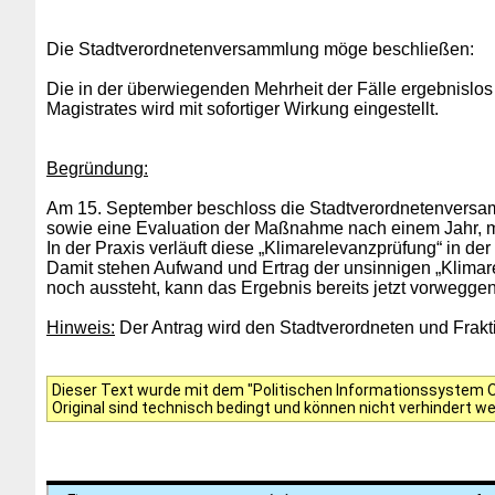
Die Stadtverordnetenversammlung möge beschließen:
Die in der überwiegenden Mehrheit der Fälle ergebnislo
Magistrates wird mit sofortiger Wirkung eingestellt.
Begründung:
Am 15. September beschloss die Stadtverordnetenversamm
sowie eine Evaluation der Maßnahme nach einem Jahr, m
In der Praxis verläuft diese „Klimarelevanzprüfung“ in de
Damit stehen Aufwand und Ertrag der unsinnigen „Klimar
noch aussteht, kann das Ergebnis bereits jetzt vorwegge
Hinweis:
Der Antrag wird den Stadtverordneten und Frakti
Dieser Text wurde mit dem "Politischen Informationssystem Of
Original sind technisch bedingt und können nicht verhindert w