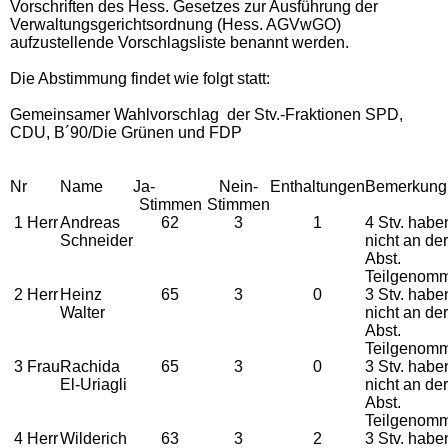
Vorschriften des Hess. Gesetzes zur Ausführung der
Verwaltungsgerichtsordnung (Hess. AGVwGO)
aufzustellende Vorschlagsliste benannt werden.
Die Abstimmung findet wie folgt statt:
Gemeinsamer Wahlvorschlag der Stv.-Fraktionen SPD,
CDU, B´90/Die Grünen und FDP
Nr
Name
Ja-
Nein-
Enthaltungen
Bemerkung
Stimmen
Stimmen
1
Herr
Andreas
62
3
1
4 Stv. habe
Schneider
nicht an der
Abst.
Teilgenom
2
Herr
Heinz
65
3
0
3 Stv. habe
Walter
nicht an der
Abst.
Teilgenom
3
Frau
Rachida
65
3
0
3 Stv. habe
El-Uriagli
nicht an der
Abst.
Teilgenom
4
Herr
Wilderich
63
3
2
3 Stv. habe