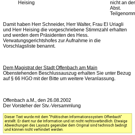
Heising
nicht an der
Abst.
Teilgenom
Damit haben Herr Schneider, Herr Walter, Frau El Uriagli
und Herr Heising die vorgeschriebene Stimmzahl erhalten
und werden dem Präsidenten des Hess.
Verwatungsgerichtshofes zur Aufnahme in die
Vorschlagsliste benannt.
Dem Magistrat der Stadt Offenbach am Main
Obenstehenden Beschlussauszug erhalten Sie unter Bezug
auf § 66 HGO mit der Bitte um weitere Veranlassung.
Offenbach a.M., den 26.08.2002
Der Vorsteher der Stv.-Versammlung
Dieser Text wurde mit dem "Politischen Informationssystem Offenbach"
erstellt. Er dient nur der Information und ist nicht rechtsverbindlich. Etwaige
Abweichungen des Layouts gegenüber dem Original sind technisch bedingt
und können nicht verhindert werden.