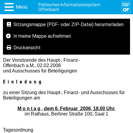
Politisches Informationssystem
Menü
Offenbach
Sitzungsmappe (PDF- oder ZIP-Datei) herunterladen
In meine Mappe aufnehmen
Druckansicht
Der Vorsitzende des Haupt-, Finanz-
Offenbach a.M., 02.02.2006
und Ausschusses für Beteiligungen
E i n l a d u n g
zu einer Sitzung des Haupt-, Finanz- und Ausschusses für
Beteiligungen am
M o n t a g , dem 6. Februar 2006, 18.00 Uhr,
im Rathaus, Berliner Straße 100, Saal 1
Tagesordnung