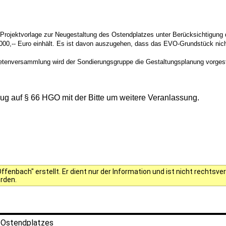
e Projektvorlage zur Neugestaltung des Ostendplatzes unter Berücksichtigun
0,-- Euro einhält. Es ist davon auszugehen, dass das EVO-Grundstück nich
netenversammlung wird der Sondierungsgruppe die Gestaltungsplanung vorgestel
g auf § 66 HGO mit der Bitte um weitere Veranlassung.
fenbach" erstellt. Er dient nur der Information und ist nicht rechts
erden.
 Ostendplatzes