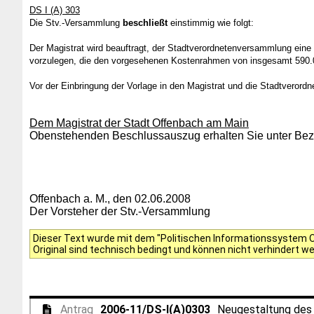
DS I (A) 303
Die Stv.-Versammlung
beschließt
einstimmig wie folgt:
Der Magistrat wird beauftragt, der Stadtverordnetenversammlung ein
vorzulegen, die den vorgesehenen Kostenrahmen von insgesamt 590.00
Vor der Einbringung der Vorlage in den Magistrat und die Stadtverord
Dem Magistrat der Stadt Offenbach am Main
Obenstehenden Beschlussauszug erhalten Sie unter Bezu
Offenbach a. M., den 02.06.2008
Der Vorsteher der Stv.-Versammlung
Dieser Text wurde mit dem "Politischen Informationssystem Of
Original sind technisch bedingt und können nicht verhindert w
Antrag
2006-11/DS-I(A)0303
Neugestaltung des