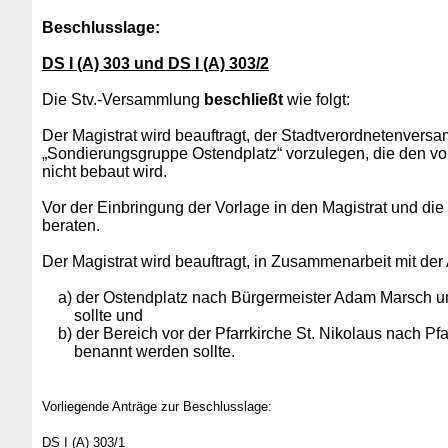
Beschlusslage:
DS I (A) 303 und DS I (A) 303/2
Die Stv.-Versammlung
beschließt
wie folgt:
Der Magistrat wird beauftragt, der Stadtverordnetenver
„Sondierungsgruppe Ostendplatz“ vorzulegen, die den v
nicht bebaut wird.
Vor der Einbringung der Vorlage in den Magistrat und di
beraten.
Der Magistrat wird beauftragt, in Zusammenarbeit mit de
a) der Ostendplatz nach Bürgermeister Adam Marsch 
sollte und
b) der Bereich vor der Pfarrkirche St. Nikolaus nach Pfa
benannt werden sollte.
Vorliegende Anträge zur Beschlusslage:
DS I (A) 303/1