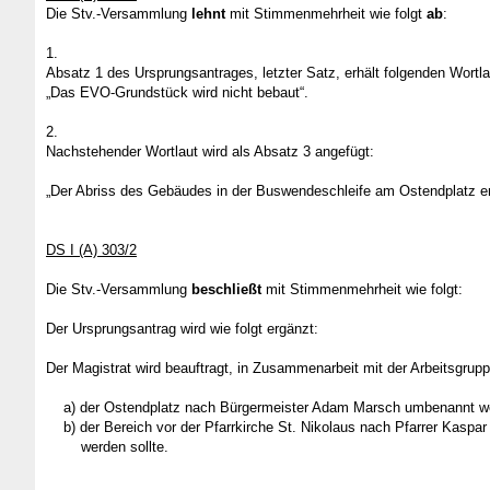
Die Stv.-Versammlung
lehnt
mit Stimmenmehrheit wie folgt
ab
:
1.
Absatz 1 des Ursprungsantrages, letzter Satz, erhält folgenden Wortla
„Das EVO-Grundstück wird nicht bebaut“.
2.
Nachstehender Wortlaut wird als Absatz 3 angefügt:
„Der Abriss des Gebäudes in der Buswendeschleife am Ostendplatz erfo
DS I (A) 303/2
Die Stv.-Versammlung
beschließt
mit Stimmenmehrheit wie folgt:
Der Ursprungsantrag wird wie folgt ergänzt:
Der Magistrat wird beauftragt, in Zusammenarbeit mit der Arbeitsgru
a) der Ostendplatz nach Bürgermeister Adam Marsch umbenannt we
b) der Bereich vor der Pfarrkirche St. Nikolaus nach Pfarrer Kaspar
werden sollte.