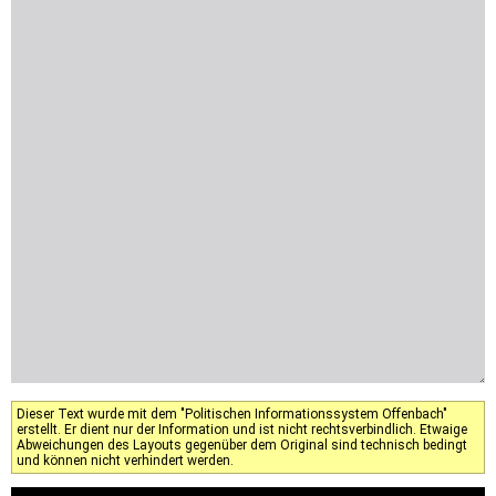
Dieser Text wurde mit dem "Politischen Informationssystem Offenbach"
erstellt. Er dient nur der Information und ist nicht rechtsverbindlich. Etwaige
Abweichungen des Layouts gegenüber dem Original sind technisch bedingt
und können nicht verhindert werden.