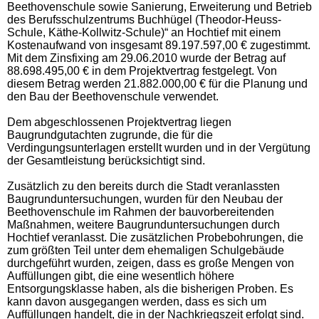
Beethovenschule sowie Sanierung, Erweiterung und Betrieb
des Berufsschulzentrums Buchhügel (Theodor-Heuss-
Schule, Käthe-Kollwitz-Schule)“ an Hochtief mit einem
Kostenaufwand von insgesamt 89.197.597,00 € zugestimmt.
Mit dem Zinsfixing am 29.06.2010 wurde der Betrag auf
88.698.495,00 € in dem Projektvertrag festgelegt. Von
diesem Betrag werden 21.882.000,00 € für die Planung und
den Bau der Beethovenschule verwendet.
Dem abgeschlossenen Projektvertrag liegen
Baugrundgutachten zugrunde, die für die
Verdingungsunterlagen erstellt wurden und in der Vergütung
der Gesamtleistung berücksichtigt sind.
Zusätzlich zu den bereits durch die Stadt veranlassten
Baugrunduntersuchungen, wurden für den Neubau der
Beethovenschule im Rahmen der bauvorbereitenden
Maßnahmen, weitere Baugrunduntersuchungen durch
Hochtief veranlasst. Die zusätzlichen Probebohrungen, die
zum größten Teil unter dem ehemaligen Schulgebäude
durchgeführt wurden, zeigen, dass es große Mengen von
Auffüllungen gibt, die eine wesentlich höhere
Entsorgungsklasse haben, als die bisherigen Proben. Es
kann davon ausgegangen werden, dass es sich um
Auffüllungen handelt, die in der Nachkriegszeit erfolgt sind.