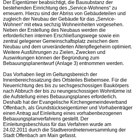
Der Eigentümer beabsichtigt, die Bausubstanz der
bestehenden Einrichtung des „Service-Wohnens“ zu
erneuern. Hierzu sind der Abriss von Gebäudeteilen und
zugleich der Neubau der Gebäude für das „Service-
Wohnen“ mit etwa sechzig Wohneinheiten vorgesehen.
Neben der Erstellung des Neubaus werden die
erforderlichen internen Erschließungswege sowie ein
zentral gelegener Gemeinschaftsplatz zwischen dem
Neubau und dem unveränderten Altenpflegeheim optimiert.
Weitere Ausführungen zu Zielen, Zwecken und
Auswirkungen können der Begründung zum
Bebauungsplanentwurf (Anlage 3) entnommen werden.
Das Vorhaben liegt im Geltungsbereich der
Innenbereichssatzung des Ortsteiles Biebernsee. Für die
Neuerrichtung des bis zu sechsgeschossigen Baukörpers
nach Abbruch der bis zu neungeschossigen Wohntürme ist
die Aufstellung eines Bebauungsplanes erforderlich.
Deshalb hat der Evangelische Kirchengemeindeverband
Offenbach, als Grundstückseigentümer und Vorhabenträger
einen Antrag auf Einleitung eines vorhabenbezogenen
Bebauungsplanverfahrens gestellt. Der
Einleitungsbeschluss für das Verfahren wurde am
24.02.2011 durch die Stadtverordnetenversammlung der
Stadt Offenbach am Main gefasst.