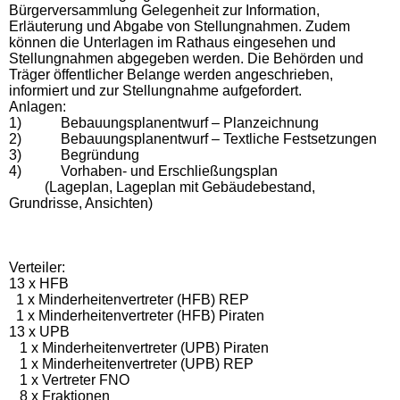
Bürgerversammlung Gelegenheit zur Information,
Erläuterung und Abgabe von Stellungnahmen. Zudem
können die Unterlagen im Rathaus eingesehen und
Stellungnahmen abgegeben werden. Die Behörden und
Träger öffentlicher Belange werden angeschrieben,
informiert und zur Stellungnahme aufgefordert.
Anlagen:
1)
Bebauungsplanentwurf – Planzeichnung
2)
Bebauungsplanentwurf – Textliche Festsetzungen
3)
Begründung
4)
Vorhaben- und Erschließungsplan
(Lageplan, Lageplan mit Gebäudebestand,
Grundrisse, Ansichten)
Verteiler:
13 x HFB
1 x Minderheitenvertreter (HFB) REP
1 x Minderheitenvertreter (HFB) Piraten
13 x UPB
1 x Minderheitenvertreter (UPB) Piraten
1 x Minderheitenvertreter (UPB) REP
1 x Vertreter FNO
8 x Fraktionen