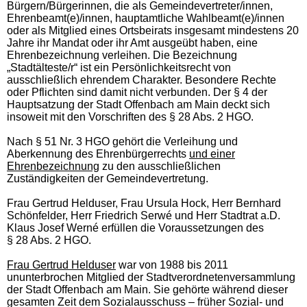
Bürgern/Bürgerinnen, die als Gemeindevertreter/innen,
Ehrenbeamt(e)/innen, hauptamtliche Wahlbeamt(e)/innen
oder als Mitglied eines Ortsbeirats insgesamt mindestens 20
Jahre ihr Mandat oder ihr Amt ausgeübt haben, eine
Ehrenbezeichnung verleihen. Die Bezeichnung
„Stadtälteste/r“ ist ein Persönlichkeitsrecht von
ausschließlich ehrendem Charakter. Besondere Rechte
oder Pflichten sind damit nicht verbunden. Der § 4 der
Hauptsatzung der Stadt Offenbach am Main deckt sich
insoweit mit den Vorschriften des § 28 Abs. 2 HGO.
Nach § 51 Nr. 3 HGO gehört die Verleihung und
Aberkennung des Ehrenbürgerrechts
und einer
Ehrenbezeichnung
zu den ausschließlichen
Zuständigkeiten der Gemeindevertretung.
Frau Gertrud Helduser, Frau Ursula Hock, Herr Bernhard
Schönfelder, Herr Friedrich Serwé und Herr Stadtrat a.D.
Klaus Josef Werné erfüllen die Voraussetzungen des
§ 28 Abs. 2 HGO.
Frau Gertrud Helduser
war von 1988 bis 2011
ununterbrochen Mitglied der Stadtverordnetenversammlung
der Stadt Offenbach am Main. Sie gehörte während dieser
gesamten Zeit dem Sozialausschuss – früher Sozial- und