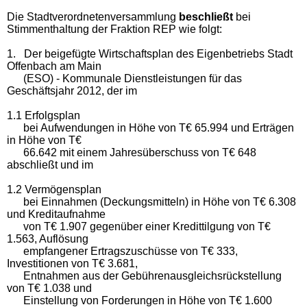
Die Stadtverordnetenversammlung
beschließt
bei
Stimmenthaltung der Fraktion REP wie folgt:
1. Der beigefügte Wirtschaftsplan des Eigenbetriebs Stadt
Offenbach am Main
(ESO) - Kommunale Dienstleistungen für das
Geschäftsjahr 2012, der im
1.1 Erfolgsplan
bei Aufwendungen in Höhe von T€ 65.994 und Erträgen
in Höhe von T€
66.642
mit einem Jahresüberschuss von T€ 648
abschließt und im
1.2 Vermögensplan
bei Einnahmen (Deckungsmitteln) in Höhe von T€ 6.308
und Kreditaufnahme
von T€ 1.907 gegenüber einer Kredittilgung von T€
1.563, Auflösung
empfangener Ertragszuschüsse von T€ 333,
Investitionen von T€ 3.681,
Entnahmen aus der Gebührenausgleichsrückstellung
von T€ 1.038 und
Einstellung von Forderungen in Höhe von T€ 1.600