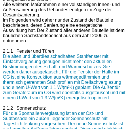
Alle weiteren Maßnahmen einer vollständigen Innen- und
Außensanierung des Gebäudes erfolgen im Zuge der
Gesamtsanierung.
Im Folgenden wird daher nur der Zustand der Bauteile
beschrieben, deren Sanierung eine energetische
Auswirkung hat. Der Zustand aller anderen Bauteile ist dem
baulichen Sachstandsbericht aus dem Jahr 2006 zu
entnehmen.
2.1.1 Fenster
und Türen
Die alten und überdies schadhaften Stahlfenster mit
Einfachverglasung genügen nicht mehr den aktuellen
Bestimmungen des Schall- und Wärmeschutzes. Sie
werden daher ausgetauscht. Für die Fenster der Halle im
OG ist eine Konstruktion aus wärmegedämmten und
thermisch getrennten Stahlprofilen mit Dreifachverglasung
und einem U-Wert von 1,1 W/(m²K) geplant. Die Außentür
zum Geräteraum im OG wird ebenfalls ausgetauscht und mit
einem U-Wert von 1,3 W/(m²K) energetisch optimiert.
2.1.2 Sonnenschutz
Für die Sporthallenverglasung ist an der Ost- und
Südfassade ein außen liegender Sonnenschutz mit
Tageslichtlenkung vorgesehen. Der neue Sonnenschutz ist
als Lamellen-Außenraffstore geplant. Dieser wird elektrisch