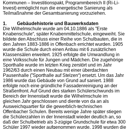
Kommunen – Investitionspakt, Programmbereich II (Ri-Li-
Invest) ermöglicht nun die energetische Sanierung als
Teilmaßnahme der Gesamtsanierung vorzuziehen.
1. Gebäudehistorie und Bauwerksdaten
Die Wilhelmschule wurde am 04.10.1886 als ”Erste
Knabenschule“, später Knabenmittelschule, eingeweiht. Sie
bildete den Abschluss einer Reihe von Schulbauten, die in
den Jahren 1883-1886 in Offenbach errichtet wurden. 1905
wurde die Schule durch einen Anbau mit 6 zusätzlichen
Klassensälen erweitert. 1925 erfolgte die Umwandlung in
eine Volksschule für Jungen und Mädchen. Die zugehörige
Sporthalle wurde im letzten Krieg zerstört und im Jahr
1962/63 durch einen Neubau mit einer überdachten
Pausenhalle (”Sporthalle auf Stelzen“) ersetzt. Um das Jahr
1986 wurde das Gebäude von Grund auf saniert. 1988
erfolgte noch eine gründliche Fassadenreinigung an der
Straßenfront. Auf Grund des starken Schülerschwunds im
Bereich der Innenstadt wurde die Wilhelmschule im
gleichen Jahr geschlossen und diente von da an als
Ausweichquartier für die gewerblich-technischen
Offenbacher Schulen. Bereits wenige Jahre später stiegen
die Schülerzahlen in der Innenstadt wieder deutlich an, so
daß der Schulbetrieb als 3-zügige Grundschule für etwa 300
Schüler 1997 wieder aufgenommen wurde. 1998 wurden die