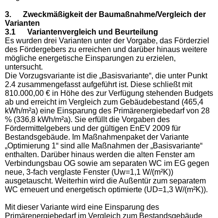
3. Zweckmäßigkeit der Baumaßnahme/Vergleich der
Varianten
3.1 Variantenvergleich und Beurteilung
Es wurden drei Varianten unter der Vorgabe, das Förderziel
des Fördergebers zu erreichen und darüber hinaus weitere
mögliche energetische Einsparungen zu erzielen,
untersucht.
Die Vorzugsvariante ist die „Basisvariante“, die unter Punkt
2.4 zusammengefasst aufgeführt ist. Diese schließt mit
810.000,00 € in Höhe des zur Verfügung stehenden Budgets
ab und erreicht im Vergleich zum Gebäudebestand (465,4
kWh/m²a) eine Einsparung des Primärenergiebedarf von 28
% (336,8 kWh/m²a). Sie erfüllt die Vorgaben des
Fördermittelgebers und der gültigen EnEV 2009 für
Bestandsgebäude. Im Maßnahmenpaket der Variante
„Optimierung 1“ sind alle Maßnahmen der „Basisvariante“
enthalten. Darüber hinaus werden die alten Fenster am
Verbindungsbau OG sowie am separaten WC im EG gegen
neue, 3-fach verglaste Fenster (Uw=1,1 W/(m²K))
ausgetauscht. Weiterhin wird die Außentür zum separatem
WC erneuert und energetisch optimierte (UD=1,3 W/(m²K)).
Mit dieser Variante wird eine Einsparung des
Primärenergiebedarf im Vergleich zum Bestandsgebäude