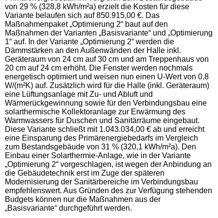
von 29 % (328,8 kWh/m²a) erzielt die Kosten für diese
Variante belaufen sich auf 850.915,00 €. Das
Maßnahmenpaket „Optimierung 2“ baut auf den
Maßnahmen der Varianten „Basisvariante“ und „Optimierung
1“ auf. In der Variante „Optimierung 2“ werden die
Dämmstärken an den Außenwänden der Halle inkl.
Geräteraum von 24 cm auf 30 cm und am Treppenhaus von
20 cm auf 24 cm erhöht. Die Fenster werden nochmals
energetisch optimiert und weisen nun einen U-Wert von 0,8
W/(m²K) auf. Zusätzlich wird für die Halle (inkl. Geräteraum)
eine Lüftungsanlage mit Zu- und Abluft und
Wärmerückgewinnung sowie für den Verbindungsbau eine
solarthermische Kollektoranlage zur Erwärmung des
Warmwassers für Duschen und Sanitärräume eingebaut.
Diese Variante schließt mit 1.043.034,00 € ab und erreicht
eine Einsparung des Primärenergiebedarfs im Vergleich
zum Bestandsgebäude von 31 % (320,1 kWh/m²a). Den
Einbau einer Solarthermie-Anlage, wie in der Variante
„Optimierung 2“ vorgeschlagen, ist wegen der Anbindung an
die Gebäudetechnik erst im Zuge der späteren
Modernisierung der Sanitärbereiche im Verbindungsbau
empfehlenswert. Aus Gründen des zur Verfügung stehenden
Budgets können nur die Maßnahmen aus der
„Basisvariante“ durchgeführt werden.