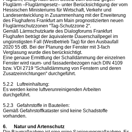
Fluglärm –Fluglärmgesetz–
unter Berücksichtigung der vom
Hessischen Ministeriums
für Wirtschaft, Verkehr und
Landesentwicklung in Zusammenhang mit der Erweiterung
des Flughafens Frankfurt am Main prognostizierten neuen
Fluglärmschutzzonen “Tag-Schutzzone 2“.
Gemäß Lärmschutzkarte des Dialogforums Frankfurt
Flughafen beträgt der
äquivalente Dauerschallpegel im
ungünstigsten Fall (Westbetrieb Tag) für den Ausbaufall
2020 55 dB. Bei der Planung der Fenster mit 3-fach
Verglasung wurde dies berücksichtigt.
Eine genaue Ermittlung der Schalldämmung der einzelnen
Fenster wird raum- und fassadenbezogen nach DIN 4109
bzw. VDI 2719 “Schalldämmung von Fenstern und deren
Zusatzeinrichtungen“ durchgeführt.
5.2.2 Luftreinhaltung:
Es werden keine luftverunreinigenden Arbeiten
durchgeführt.
5.2.3 Gefahrstoffe in Bauteilen:
Gemäß Gefahrstoffkataster sind keine Schadstoffe
vorhanden.
6. Natur und Artenschutz
Die Baumaßnahme ist eine reine Sanierungsmaßnahme. Es