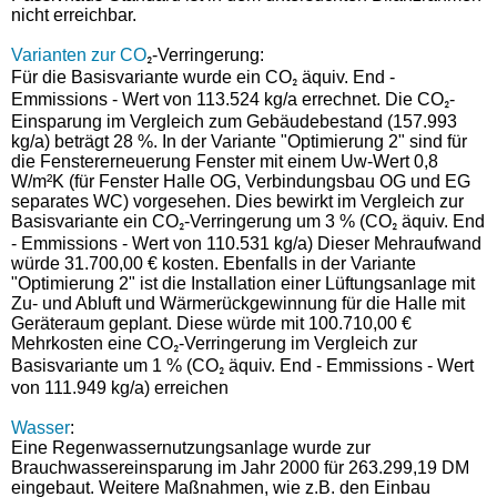
nicht erreichbar.
Varianten zur CO
-Verringerung
:
₂
Für die Basisvariante wurde ein CO
äquiv. End -
₂
Emmissions - Wert von 113.524 kg/a errechnet. Die CO
-
₂
Einsparung im Vergleich zum Gebäudebestand (157.993
kg/a) beträgt 28 %. In der Variante "Optimierung 2" sind für
die Fenstererneuerung Fenster mit einem Uw-Wert 0,8
W/m²K (für Fenster Halle OG, Verbindungsbau OG und EG
separates WC) vorgesehen. Dies bewirkt im Vergleich zur
Basisvariante ein CO
-Verringerung um 3 % (CO
äquiv. End
₂
₂
- Emmissions - Wert von 110.531 kg/a) Dieser Mehraufwand
würde 31.700,00 € kosten. Ebenfalls in der Variante
"Optimierung 2" ist die Installation einer Lüftungsanlage mit
Zu- und Abluft und Wärmerückgewinnung für die Halle mit
Geräteraum geplant. Diese würde mit 100.710,00 €
Mehrkosten eine CO
-Verringerung im Vergleich zur
₂
Basisvariante um 1 % (CO
äquiv. End - Emmissions - Wert
₂
von 111.949 kg/a) erreichen
Wasser
:
Eine Regenwassernutzungsanlage wurde zur
Brauchwassereinsparung im Jahr 2000 für 263.299,19 DM
eingebaut. Weitere Maßnahmen, wie z.B. den Einbau