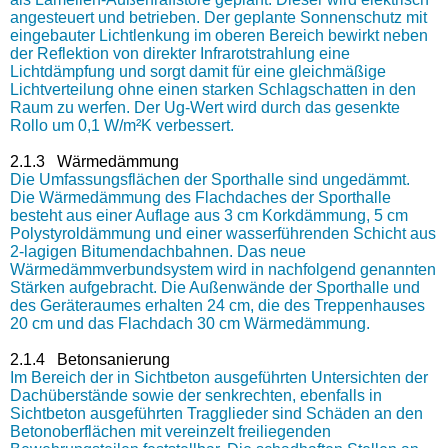
angesteuert und betrieben. Der geplante Sonnenschutz mit
eingebauter Lichtlenkung im oberen Bereich bewirkt neben
der Reflektion von direkter Infrarotstrahlung eine
Lichtdämpfung und sorgt damit für eine gleichmäßige
Lichtverteilung ohne einen starken Schlagschatten in den
Raum zu werfen. Der Ug-Wert wird durch das gesenkte
Rollo um 0,1 W/m²K verbessert.
2.1.3 Wärmedämmung
Die Umfassungsflächen der Sporthalle sind ungedämmt.
Die Wärmedämmung des Flachdaches der Sporthalle
besteht aus einer Auflage aus 3 cm Korkdämmung, 5 cm
Polystyroldämmung und einer wasserführenden Schicht aus
2-lagigen Bitumendachbahnen. Das neue
Wärmedämmverbundsystem wird in nachfolgend genannten
Stärken aufgebracht. Die Außenwände der Sporthalle und
des Geräteraumes erhalten 24 cm, die des Treppenhauses
20 cm und das Flachdach 30 cm Wärmedämmung.
2.1.4 Betonsanierung
Im Bereich der in Sichtbeton ausgeführten Untersichten der
Dachüberstände sowie der senkrechten, ebenfalls in
Sichtbeton ausgeführten Tragglieder sind Schäden an den
Betonoberflächen mit vereinzelt freiliegenden