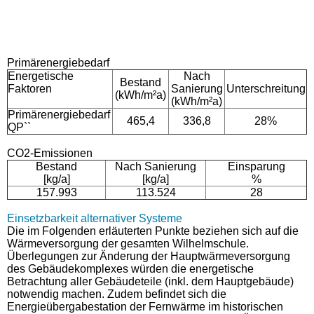
Primärenergiebedarf
Energetische
Nach
Bestand
Faktoren
Sanierung
Unterschreitung
(kWh/m²a)
(kWh/m²a)
Primärenergiebedarf
465,4
336,8
28%
QP``
CO2-Emissionen
Bestand
Nach Sanierung
Einsparung
[kg/a]
[kg/a]
%
157.993
113.524
28
Einsetzbarkeit alternativer Systeme
Die im Folgenden erläuterten Punkte beziehen sich auf die
Wärmeversorgung der gesamten Wilhelmschule.
Überlegungen zur Änderung der Hauptwärmeversorgung
des Gebäudekomplexes würden die energetische
Betrachtung aller Gebäudeteile (inkl. dem Hauptgebäude)
notwendig machen. Zudem befindet sich die
Energieübergabestation der Fernwärme im historischen