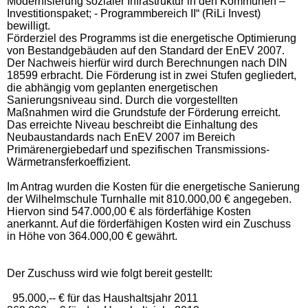
Modernisierung sozialer Infrastruktur in den Kommunen –
Investitionspaket; - Programmbereich II“ (RiLi Invest)
bewilligt.
Förderziel des Programms ist die energetische Optimierung
von Bestandgebäuden auf den Standard der EnEV 2007.
Der Nachweis hierfür wird durch Berechnungen nach DIN
18599 erbracht. Die Förderung ist in zwei Stufen gegliedert,
die abhängig vom geplanten energetischen
Sanierungsniveau sind. Durch die vorgestellten
Maßnahmen wird die Grundstufe der Förderung erreicht.
Das erreichte Niveau beschreibt die Einhaltung des
Neubaustandards nach EnEV 2007 im Bereich
Primärenergiebedarf und spezifischen Transmissions-
Wärmetransferkoeffizient.
Im Antrag wurden die Kosten für die energetische Sanierung
der Wilhelmschule Turnhalle mit 810.000,00 € angegeben.
Hiervon sind 547.000,00 € als förderfähige Kosten
anerkannt. Auf die förderfähigen Kosten wird ein Zuschuss
in Höhe von 364.000,00 € gewährt.
Der Zuschuss wird wie folgt bereit gestellt:
95.000,-- € für das Haushaltsjahr 2011