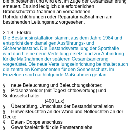
bleibt bestehen und wird erst im Zuge der Gesamtsanierung
erneuert. Es sind lediglich die erforderlichen
Brandschutzmaßnahmen an vorhandenen
Rohrdurchführungen oder Reparaturmaßnahmen am
bestehenden Leitungsnetz vorgesehen.
2.1.8 Elektro
Die Bestandsinstallation stammt aus dem Jahre 1984 und
entspricht dem damaligen Ausführungs- und
Sicherheitsstand. Die Bestandsverteilung der Sporthalle
wird durch eine neue Verteilung ersetzt und zur Anbindung
für die Maßnahmen der späteren Gesamtsanierung
vorgerüstet. Die neue Verteilungseinrichtung beinhaltet auch
die zentralen Komponenten für den Sonnenschutz. Im
Einzelnen sind nachfolgende Maßnahmen geplant:
§
neue Beleuchtung und Beleuchtungskörper;
§
Präsenzmelder (mit Tageslichtbewertung) und
Schlüsselschalter
(400 Lux)
§
Überprüfung, Umschluss der Bestandsinstallation
§
Hinweisleuchten an der Wand und Notleuchten an der
Decke;
§
Daten- Doppelanschluss
§
Gewerkselektrik für die Fensterantriebe