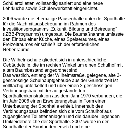
Schülertoiletten vollständig saniert und eine neue
Lehrküche sowie Schülerwerkstatt eingerichtet.
2006 wurde die ehemalige Pausenhalle unter der Sporthalle
für die Nachmittagsbetreuung im Rahmen des
Investitionsprogramms „Zukunft, Bildung und Betreuung“
(IZBB-Programms) umgebaut. Die Baumaßnahme umfasste
den Einbau einer Küche, eines Speiseraumes, eines
Freizeitraumes einschließlich der erforderlichen
Nebenräume.
Die Wilhelmschule gliedert sich in unterschiedliche
Gebäudeteile, die im rechten Winkel um einen Schulhof mit
altem Baumbestand angeordnet sind.
Das westlich, entlang der Wilhelmstraße, gelegene, alte 3-
geschossige Schulhauptgebäude aus der Gründerzeit ist
vollflächig unterkellert und über einen 2-geschossigen
Verbindungsbau mit der aufgeständerten
Sporthallenkonstruktion aus dem Jahr 1970 verbunden, die
im Jahr 2006 einen Erweiterungsbau in Form einer
Unterbauung der Sporthalle erhielt. Innerhalb des
Verbindungsbaus befinden sich die vom Schulhof aus
zugänglichen Toilettenanlagen und die darüber liegenden
Umkleidebereiche der Sporthalle. 2007 wurde in der
Sporthalle der Sportboden ersetzt und eine