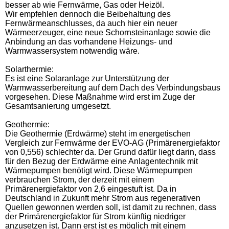
besser ab wie Fernwärme, Gas oder Heizöl.
Wir empfehlen dennoch die Beibehaltung des
Fernwärmeanschlusses, da auch hier ein neuer
Wärmeerzeuger, eine neue Schornsteinanlage sowie die
Anbindung an das vorhandene Heizungs- und
Warmwassersystem notwendig wäre.
Solarthermie:
Es ist eine Solaranlage zur Unterstützung der
Warmwasserbereitung auf dem Dach des Verbindungsbaus
vorgesehen. Diese Maßnahme wird erst im Zuge der
Gesamtsanierung umgesetzt.
Geothermie:
Die Geothermie (Erdwärme) steht im energetischen
Vergleich zur Fernwärme der EVO-AG (Primärenergiefaktor
von 0,556) schlechter da. Der Grund dafür liegt darin, dass
für den Bezug der Erdwärme eine Anlagentechnik mit
Wärmepumpen benötigt wird. Diese Wärmepumpen
verbrauchen Strom, der derzeit mit einem
Primärenergiefaktor von 2,6 eingestuft ist. Da in
Deutschland in Zukunft mehr Strom aus regenerativen
Quellen gewonnen werden soll, ist damit zu rechnen, dass
der Primärenergiefaktor für Strom künftig niedriger
anzusetzen ist. Dann erst ist es möglich mit einem