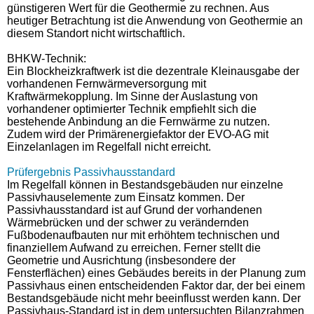
günstigeren Wert für die Geothermie zu rechnen. Aus
heutiger Betrachtung ist die Anwendung von Geothermie an
diesem Standort nicht wirtschaftlich.
BHKW-Technik:
Ein Blockheizkraftwerk ist die dezentrale Kleinausgabe der
vorhandenen Fernwärmeversorgung mit
Kraftwärmekopplung. Im Sinne der Auslastung von
vorhandener optimierter Technik empfiehlt sich die
bestehende Anbindung an die Fernwärme zu nutzen.
Zudem wird der Primärenergiefaktor der EVO-AG mit
Einzelanlagen im Regelfall nicht erreicht.
Prüfergebnis Passivhausstandard
Im Regelfall können in Bestandsgebäuden nur einzelne
Passivhauselemente zum Einsatz kommen. Der
Passivhausstandard ist auf Grund der vorhandenen
Wärmebrücken und der schwer zu verändernden
Fußbodenaufbauten nur mit erhöhtem technischen und
finanziellem Aufwand zu erreichen. Ferner stellt die
Geometrie und Ausrichtung (insbesondere der
Fensterflächen) eines Gebäudes bereits in der Planung zum
Passivhaus einen entscheidenden Faktor dar, der bei einem
Bestandsgebäude nicht mehr beeinflusst werden kann. Der
Passivhaus-Standard ist in dem untersuchten Bilanzrahmen