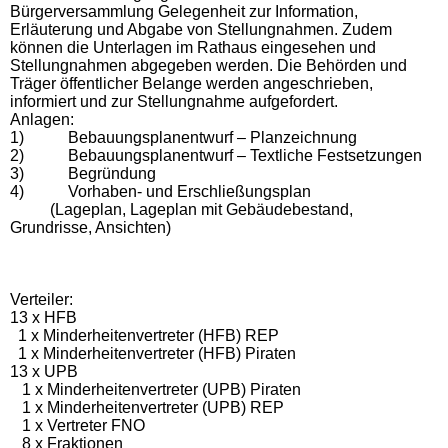
Bürgerversammlung Gelegenheit zur Information,
Erläuterung und Abgabe von Stellungnahmen. Zudem
können die Unterlagen im Rathaus eingesehen und
Stellungnahmen abgegeben werden. Die Behörden und
Träger öffentlicher Belange werden angeschrieben,
informiert und zur Stellungnahme aufgefordert.
Anlagen:
1)
Bebauungsplanentwurf – Planzeichnung
2)
Bebauungsplanentwurf – Textliche Festsetzungen
3)
Begründung
4)
Vorhaben- und Erschließungsplan
(Lageplan, Lageplan mit Gebäudebestand,
Grundrisse, Ansichten)
Verteiler:
13 x HFB
1 x Minderheitenvertreter (HFB) REP
1 x Minderheitenvertreter (HFB) Piraten
13 x UPB
1 x Minderheitenvertreter (UPB) Piraten
1 x Minderheitenvertreter (UPB) REP
1 x Vertreter FNO
8 x Fraktionen