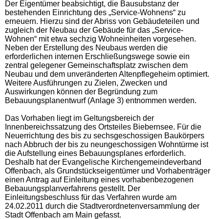
Der Eigentümer beabsichtigt, die Bausubstanz der
bestehenden Einrichtung des „Service-Wohnens“ zu
erneuern. Hierzu sind der Abriss von Gebäudeteilen und
zugleich der Neubau der Gebäude für das „Service-
Wohnen“ mit etwa sechzig Wohneinheiten vorgesehen.
Neben der Erstellung des Neubaus werden die
erforderlichen internen Erschließungswege sowie ein
zentral gelegener Gemeinschaftsplatz zwischen dem
Neubau und dem unveränderten Altenpflegeheim optimiert.
Weitere Ausführungen zu Zielen, Zwecken und
Auswirkungen können der Begründung zum
Bebauungsplanentwurf (Anlage 3) entnommen werden.
Das Vorhaben liegt im Geltungsbereich der
Innenbereichssatzung des Ortsteiles Biebernsee. Für die
Neuerrichtung des bis zu sechsgeschossigen Baukörpers
nach Abbruch der bis zu neungeschossigen Wohntürme ist
die Aufstellung eines Bebauungsplanes erforderlich.
Deshalb hat der Evangelische Kirchengemeindeverband
Offenbach, als Grundstückseigentümer und Vorhabenträger
einen Antrag auf Einleitung eines vorhabenbezogenen
Bebauungsplanverfahrens gestellt. Der
Einleitungsbeschluss für das Verfahren wurde am
24.02.2011 durch die Stadtverordnetenversammlung der
Stadt Offenbach am Main gefasst.