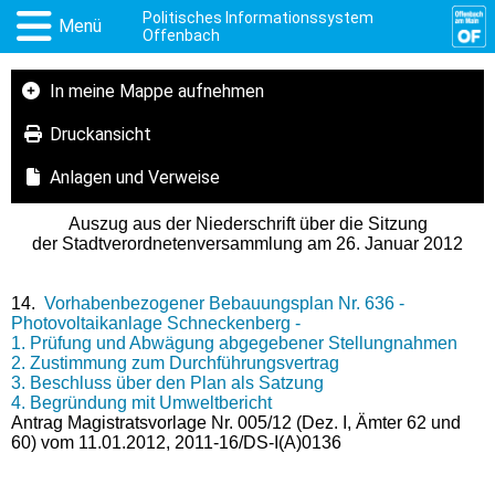
Politisches Informationssystem
Menü
Offenbach
In meine Mappe aufnehmen
Druckansicht
Anlagen und Verweise
Auszug aus der Niederschrift über die Sitzung
der Stadtverordnetenversammlung am 26. Januar 2012
14.
Vorhabenbezogener Bebauungsplan Nr. 636 -
Photovoltaikanlage Schneckenberg -
1. Prüfung und Abwägung abgegebener Stellungnahmen
2. Zustimmung zum Durchführungsvertrag
3. Beschluss über den Plan als Satzung
4. Begründung mit Umweltbericht
Antrag Magistratsvorlage Nr. 005/12 (Dez. I, Ämter 62 und
60) vom 11.01.2012, 2011-16/DS-I(A)0136