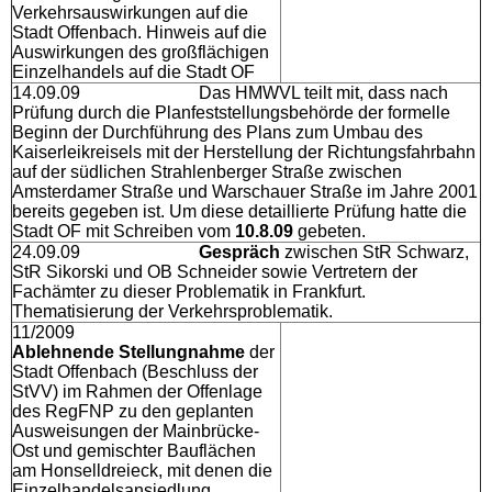
Verkehrsauswirkungen auf die
Stadt Offenbach. Hinweis auf die
Auswirkungen des großflächigen
Einzelhandels auf die Stadt OF
14.09.09 Das HMWVL teilt mit, dass nach
Prüfung durch die Planfeststellungsbehörde der formelle
Beginn der Durchführung des Plans zum Umbau des
Kaiserleikreisels mit der Herstellung der Richtungsfahrbahn
auf der südlichen Strahlenberger Straße zwischen
Amsterdamer Straße und Warschauer Straße im Jahre 2001
bereits gegeben ist. Um diese detaillierte Prüfung hatte die
Stadt OF mit Schreiben vom
10.8.09
gebeten.
24.09.09
Gespräch
zwischen StR Schwarz,
StR Sikorski und OB Schneider sowie Vertretern der
Fachämter zu dieser Problematik in Frankfurt.
Thematisierung der Verkehrsproblematik.
11/2009
Ablehnende Stellungnahme
der
Stadt Offenbach (Beschluss der
StVV) im Rahmen der Offenlage
des RegFNP zu den geplanten
Ausweisungen der Mainbrücke-
Ost und gemischter Bauflächen
am Honselldreieck, mit denen die
Einzelhandelsansiedlung