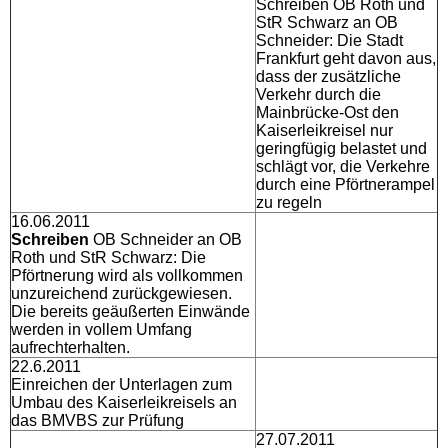
Schreiben OB Roth und
StR Schwarz an OB
Schneider: Die Stadt
Frankfurt geht davon aus,
dass der zusätzliche
Verkehr durch die
Mainbrücke-Ost den
Kaiserleikreisel nur
geringfügig belastet und
schlägt vor, die Verkehre
durch eine Pförtnerampel
zu regeln
16.06.2011
Schreiben
OB Schneider an OB
Roth und StR Schwarz: Die
Pförtnerung wird als vollkommen
unzureichend zurückgewiesen.
Die bereits geäußerten Einwände
werden in vollem Umfang
aufrechterhalten.
22.6.2011
Einreichen der Unterlagen zum
Umbau des Kaiserleikreisels an
das BMVBS zur Prüfung
27.07.2011