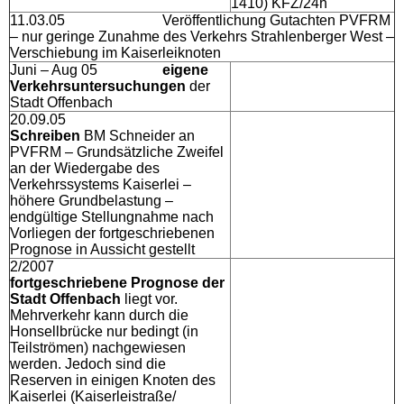
1410) KFZ/24h
11.03.05 Veröffentlichung Gutachten PVFRM
– nur geringe Zunahme des Verkehrs Strahlenberger West –
Verschiebung im Kaiserleiknoten
Juni – Aug 05
eigene
Verkehrsuntersuchungen
der
Stadt Offenbach
20.09.05
Schreiben
BM Schneider an
PVFRM – Grundsätzliche Zweifel
an der Wiedergabe des
Verkehrssystems Kaiserlei –
höhere Grundbelastung –
endgültige Stellungnahme nach
Vorliegen der fortgeschriebenen
Prognose in Aussicht gestellt
2/2007
fortgeschriebene Prognose der
Stadt Offenbach
liegt vor.
Mehrverkehr kann durch die
Honsellbrücke nur bedingt (in
Teilströmen) nachgewiesen
werden. Jedoch sind die
Reserven in einigen Knoten des
Kaiserlei (Kaiserleistraße/