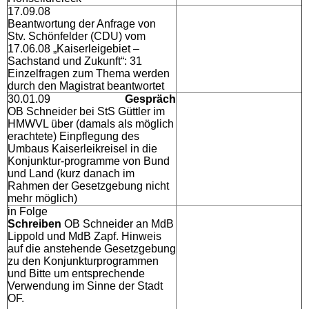
17.09.08
Beantwortung der Anfrage von
Stv. Schönfelder (CDU) vom
17.06.08 „Kaiserleigebiet –
Sachstand und Zukunft“: 31
Einzelfragen zum Thema werden
durch den Magistrat beantwortet
30.01.09
Gespräch
OB Schneider bei StS Güttler im
HMWVL über (damals als möglich
erachtete) Einpflegung des
Umbaus Kaiserleikreisel in die
Konjunktur-programme von Bund
und Land (kurz danach im
Rahmen der Gesetzgebung nicht
mehr möglich)
in Folge
Schreiben
OB Schneider an MdB
Lippold und MdB Zapf. Hinweis
auf die anstehende Gesetzgebung
zu den Konjunkturprogrammen
und Bitte um entsprechende
Verwendung im Sinne der Stadt
OF.