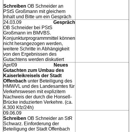
Schreiben
OB Schneider an
PStS Großmann mit gleichem
Inhalt und Bitte um ein Gespräch
24.03.09
Gespräch
OB Schneider bei PStS
Großmann im BMVBS.
Konjunkturprogrammmittel können
nicht herangezogen werden,
weitere Schritte in Abhängigkeit
von den Ergebnissen des
Gutachtens werden diskutiert
Apr/09
Neues
Gutachten zum Umbau des
Kaiserleikreisels der Stadt
Offenbach
unter Beteiligung des
HMWVL und des Landesamtes für
Verkehrswesen mit explizitem
Nachweis der durch die Honsell-
Brücke induzierten Verkehre. (ca.
4.300 Kfz/24h)
09.06.09
Schreiben
OB Schneider an StR
Schwarz. Einforderung der
Beteiligung der Stadt Offenbach