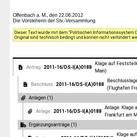
Offenbach a. M., den 22.06.2012
Die Vorsteherin der Stv.-Versammlung
Dieser Text wurde mit dem "Politischen Informationssystem Of
Original sind technisch bedingt und können nicht verhindert w
Klage auf Feststell
Antrag
2011-16/DS-I(A)0188
Main)
Beschlusslage
Beschluss
2011-16/DS-I(A)0188
(Flughafen Fr
Anlagen (1)
Anlage: Klage 
Anlage
2011-16/DS-I(A)0188
Frankfurt am M
Ergänzungsanträge (1)
Klage auf