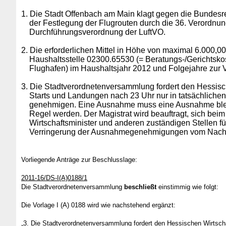
1. Die Stadt Offenbach am Main klagt gegen die Bundes
der Festlegung der Flugrouten durch die 36. Verordnun
Durchführungsverordnung der LuftVO.
2. Die erforderlichen Mittel in Höhe von maximal 6.000,00
Haushaltsstelle 02300.65530 (= Beratungs-/Gerichtsko
Flughafen) im Haushaltsjahr 2012 und Folgejahre zur 
3. Die Stadtverordnetenversammlung fordert den Hessisch
Starts und Landungen nach 23 Uhr nur in tatsächliche
genehmigen. Eine Ausnahme muss eine Ausnahme bleib
Regel werden. Der Magistrat wird beauftragt, sich bei
Wirtschaftsminister und anderen zuständigen Stellen für
Verringerung der Ausnahmegenehmigungen vom Nachtfl
Vorliegende Anträge zur Beschlusslage:
2011-16/DS-I(A)0188/1
Die Stadtverordnetenversammlung
beschließt
einstimmig wie folgt:
Die Vorlage I (A) 0188 wird wie nachstehend ergänzt:
„3. Die Stadtverordnetenversammlung fordert den Hessischen Wirtsc