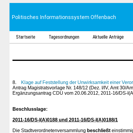
Politisches Informationssystem Offenbach
Startseite
Tagesordnungen
Aktuelle Anträge
8.
Klage auf Feststellung der Unwirksamkeit einer Vero
Antrag Magistratsvorlage Nr. 148/12 (Dez. I/IV, Amt 30/
Ergänzungsantrag CDU vom 20.06.2012, 2011-16/DS-I(A
Beschlusslage
:
2011-16/DS-I(A)0188 und 2011-16/DS-I(A)0188/1
Die Stadtverordnetenversammlung
beschließt
einstimmig