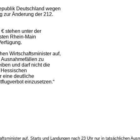
republik Deutschland wegen
g zur Änderung der 212.
 € stehen unter der
sten Rhein-Main
Verfügung.
en Wirtschaftsminister auf,
n Ausnahmefällen zu
en und darf nicht die
m Hessischen
 eine deutliche
ugverbot einzusetzen.“
haftsminister auf, Starts und Landungen nach 23 Uhr nur in tatsächlichen 