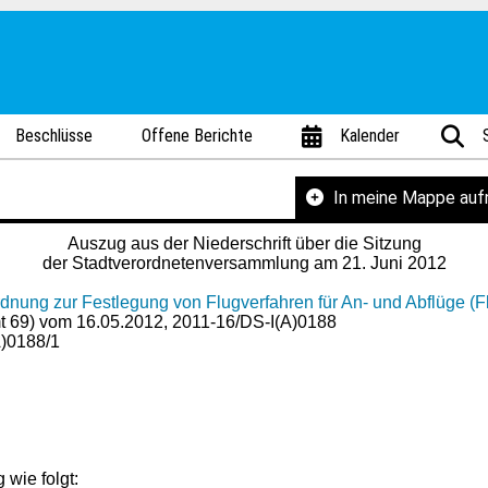
Beschlüsse
Offene Berichte
Kalender
In meine Mappe au
Auszug aus der Niederschrift über die Sitzung
der Stadtverordnetenversammlung am 21. Juni 2012
rdnung zur Festlegung von Flugverfahren für An- und Abflüge (F
Amt 69) vom 16.05.2012, 2011-16/DS-I(A)0188
)0188/1
 wie folgt: