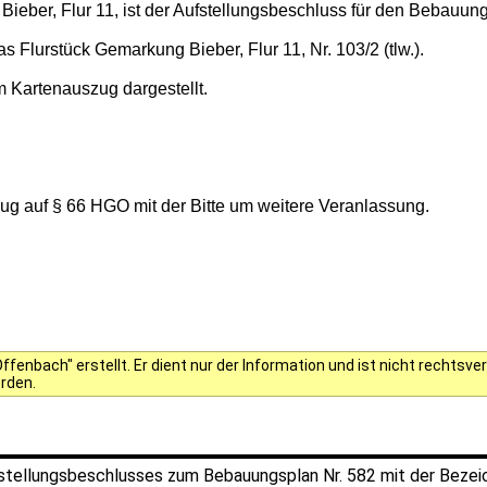
ieber, Flur 11, ist der Aufstellungsbeschluss für den Bebauun
Flurstück Gemarkung Bieber, Flur 11, Nr. 103/2 (tlw.).
 Kartenauszug dargestellt.
g auf § 66 HGO mit der Bitte um weitere Veranlassung.
fenbach" erstellt. Er dient nur der Information und ist nicht rechts
erden.
tellungsbeschlusses zum Bebauungsplan Nr. 582 mit der Bezeic