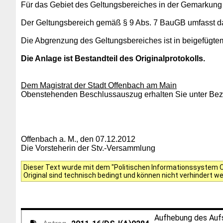
Für das Gebiet des Geltungsbereiches in der Gemarkung B
Der Geltungsbereich gemäß § 9 Abs. 7 BauGB umfasst das 
Die Abgrenzung des Geltungsbereiches ist in beigefügtem
Die Anlage ist Bestandteil des Originalprotokolls.
Dem Magistrat der Stadt Offenbach am Main
Obenstehenden Beschlussauszug erhalten Sie unter Bezu
Offenbach a. M., den 07.12.2012
Die Vorsteherin der Stv.-Versammlung
Dieser Text wurde mit dem "Politischen Informationssystem Of
Original sind technisch bedingt und können nicht verhindert w
Aufhebung des Aufs