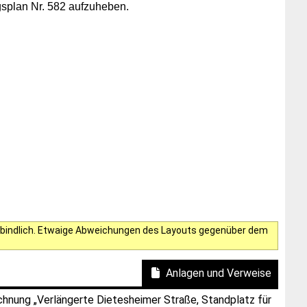
gsplan Nr. 582 aufzuheben.
verbindlich. Etwaige Abweichungen des Layouts gegenüber dem
Anlagen und Verweise
hnung „Verlängerte Dietesheimer Straße, Standplatz für