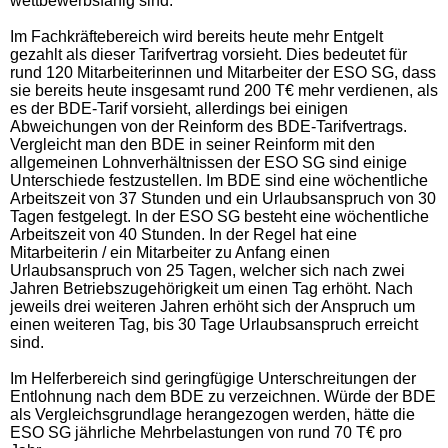
wettbewerbsfähig sind.
Im Fachkräftebereich wird bereits heute mehr Entgelt
gezahlt als dieser Tarifvertrag vorsieht. Dies bedeutet für
rund 120 Mitarbeiterinnen und Mitarbeiter der ESO SG, dass
sie bereits heute insgesamt rund 200 T€ mehr verdienen, als
es der BDE-Tarif vorsieht, allerdings bei einigen
Abweichungen von der Reinform des BDE-Tarifvertrags.
Vergleicht man den BDE in seiner Reinform mit den
allgemeinen Lohnverhältnissen der ESO SG sind einige
Unterschiede festzustellen. Im BDE sind eine wöchentliche
Arbeitszeit von 37 Stunden und ein Urlaubsanspruch von 30
Tagen festgelegt. In der ESO SG besteht eine wöchentliche
Arbeitszeit von 40 Stunden. In der Regel hat eine
Mitarbeiterin / ein Mitarbeiter zu Anfang einen
Urlaubsanspruch von 25 Tagen, welcher sich nach zwei
Jahren Betriebszugehörigkeit um einen Tag erhöht. Nach
jeweils drei weiteren Jahren erhöht sich der Anspruch um
einen weiteren Tag, bis 30 Tage Urlaubsanspruch erreicht
sind.
Im Helferbereich sind geringfügige Unterschreitungen der
Entlohnung nach dem BDE zu verzeichnen. Würde der BDE
als Vergleichsgrundlage herangezogen werden, hätte die
ESO SG jährliche Mehrbelastungen von rund 70 T€ pro