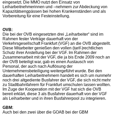
eingesetzt. Die MMO nutzt den Einsatz von
Leiharbeitnehmerinnen und –nehmern zur Abdeckung von
Kapazitätsengpässen bei hohen Krankenständen und als
Vorbereitung für eine Festeinstellung.
OVB:
Die bei der OVB eingesetzten drei „Leiharbeiter“ sind im
Rahmen fester Verträge dauerhaft von der
Verkehrsgesellschaft Frankfurt (VGF) an die OVB abgestellt.
Diese Mitarbeiter genießen den vollen (tarif-)rechtlichen
Schutz ihrer Anstellung bei der VGF. Im Rahmen der
Zusammenarbeit mit der VGF, die ja bis Ende 2009 noch an
der OVB beteiligt war, gab es einen Austausch von
Personal, der auch nach Auflösung der
Unternehmensbeteiligung weitergeführt wurde. Bei den
dauerhaften Leiharbeitnehmern handelt es sich um nunmehr
noch drei altgediente Busfahrer der VGF, die sich nicht mehr
zu Stadtbahnfahrern für Frankfurt umschulen lassen wollten.
Im Zuge der Kooperation mit der VGF hat sich die OVB
bereit erklärt, diese 3 als Busfahrer dauerhaft von der VGF
als Leiharbeiter und in ihren Busfahrerpool zu integrieren.
GBM:
Auch bei den zwei über die GOAB bei der GBM