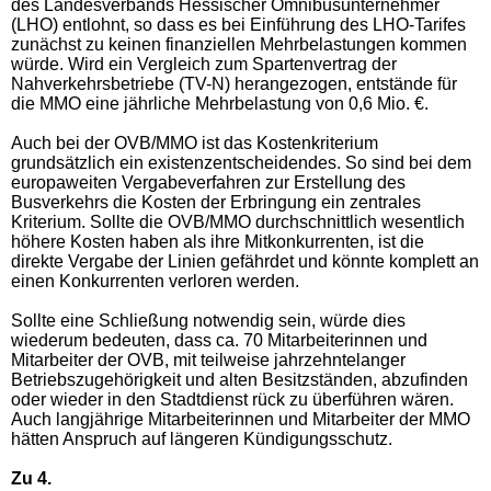
des Landesverbands Hessischer Omnibusunternehmer
(LHO) entlohnt, so dass es bei Einführung des LHO-Tarifes
zunächst zu keinen finanziellen Mehrbelastungen kommen
würde. Wird ein Vergleich zum Spartenvertrag der
Nahverkehrsbetriebe (TV-N) herangezogen, entstände für
die MMO eine jährliche Mehrbelastung von 0,6 Mio. €.
Auch bei der OVB/MMO ist das Kostenkriterium
grundsätzlich ein existenzentscheidendes. So sind bei dem
europaweiten Vergabeverfahren zur Erstellung des
Busverkehrs die Kosten der Erbringung ein zentrales
Kriterium. Sollte die OVB/MMO durchschnittlich wesentlich
höhere Kosten haben als ihre Mitkonkurrenten, ist die
direkte Vergabe der Linien gefährdet und könnte komplett an
einen Konkurrenten verloren werden.
Sollte eine Schließung notwendig sein, würde dies
wiederum bedeuten, dass ca. 70 Mitarbeiterinnen und
Mitarbeiter der OVB, mit teilweise jahrzehntelanger
Betriebszugehörigkeit und alten Besitzständen, abzufinden
oder wieder in den Stadtdienst rück zu überführen wären.
Auch langjährige Mitarbeiterinnen und Mitarbeiter der MMO
hätten Anspruch auf längeren Kündigungsschutz.
Zu 4.