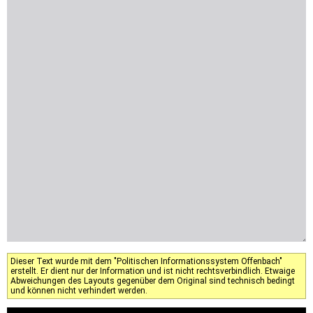
Dieser Text wurde mit dem "Politischen Informationssystem Offenbach"
erstellt. Er dient nur der Information und ist nicht rechtsverbindlich. Etwaige
Abweichungen des Layouts gegenüber dem Original sind technisch bedingt
und können nicht verhindert werden.