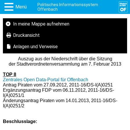
Politisches Informationssystem
Menü
Offenbach
In meine Mappe aufnehmen
Druckansicht
Anlagen und Verweise
Auszug aus der Niederschrift über die Sitzung
der Stadtverordnetenversammlung am 7. Februar 2013
TOP 8
Zentrales Open Data-Portal für Offenbach
Antrag Piraten vom 27.09.2012, 2011-16/DS-I(A)0251
Ergänzungsantrag FDP vom 06.11.2012, 2011-16/DS-
I(A)0251/1
Änderungsantrag Piraten vom 14.01.2013, 2011-16/DS-
I(A)0251/2
Beschlusslage
: